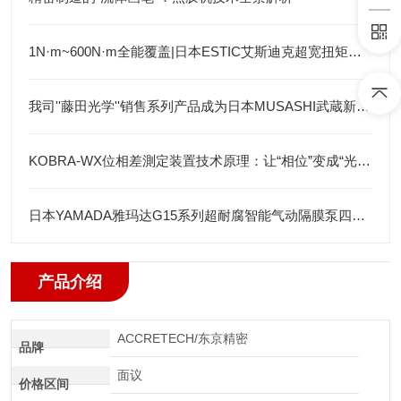
1N·m~600N·m全能覆盖|日本ESTIC艾斯迪克超宽扭矩弯头枪
我司''藤田光学''销售系列产品成为日本MUSASHI武蔵新的代理店
KOBRA-WX位相差測定装置技术原理：让“相位”变成“光强”
日本YAMADA雅玛达G15系列超耐腐智能气动隔膜泵四川代理店
产品介绍
ACCRETECH/东京精密
品牌
面议
价格区间