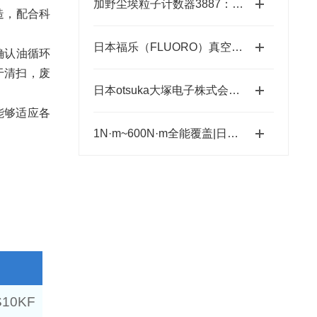
加野尘埃粒子计数器3887：洁净环境中的“微观哨兵”与洁净度“审计官”
造，配合科
日本福乐（FLUORO）真空吸笔半导体精密搬运工具-藤田光学
确认油循环
于清扫，废
日本otsuka大塚电子株式会社【NEW】新品光波动场三次元显微镜MINUK
能够适应各
1N·m~600N·m全能覆盖|日本ESTIC艾斯迪克超宽扭矩弯头枪
S10KF