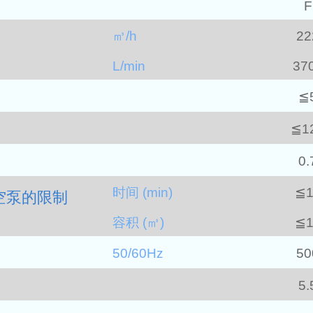
F
㎥/h
22
L/min
37
≦
≦1
0.
时间 (min)
≦1
空泵的限制
容积 (㎥)
≦1
50/60Hz
50
5.