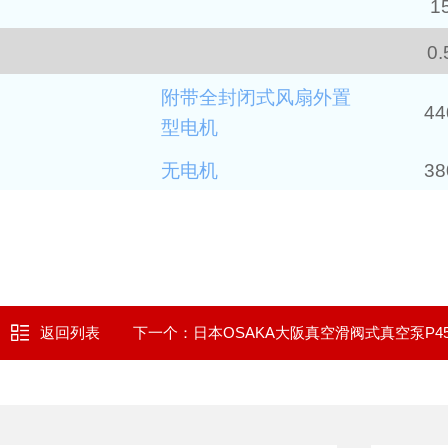
1
0.
附带全封闭式风扇外置
44
型电机
无电机
38
返回列表
下一个：
日本OSAKA大阪真空滑阀式真空泵P45