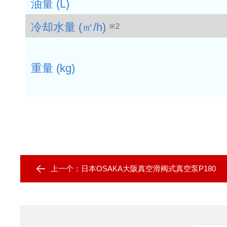
油量 (L)
冷却水量 (㎥/h)
※2
重量 (kg)
上一个：
日本OSAKA大阪真空滑阀式真空泵P180