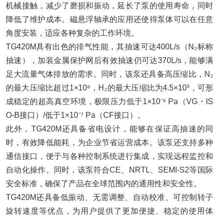
机械接触，减少了磨损和振动，延长了泵的使用寿命，同时
降低了维护成本。磁悬浮轴承的应用还使得泵体可以在任意
角度安装，适应各种复杂的工作环境。
TG420M具有出色的排气性能，其抽速可达400L/s（N₂标称
抽速），加装金属保护网后有效抽速仍可达370L/s，能够满
足大流量气体排放的需求。同时，该泵还具备高压缩比，N₂
的最大压缩比超过1×10⁸，H₂的最大压缩比为4.5×10³，可形
成稳定的超高真空环境，极限压力低于1×10⁻⁶ Pa（VG・IS
O-B接口）/低于1×10⁻⁷ Pa（CF接口）。
此外，TG420M还具备省电设计，能够在保证高抽速的同
时，有效降低能耗，为企业节省运营成本。该泵还支持多种
通信接口，便于与各种控制系统进行集成，实现远程监控和
自动化操作。同时，该泵符合CE、NRTL、SEMI-S2等国际
安全标准，确保了产品在全球范围内的通用性和安全性。
TG420M还具备低振动、无需调整、自动校准、可控制转子
旋转速度等优点，为用户提供了更加便捷、稳定的使用体