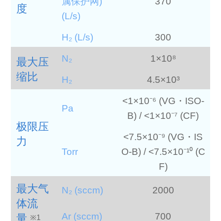
属保护网)
370
度
(L/s)
H₂ (L/s)
300
N₂
1×10⁸
最大压
缩比
H₂
4.5×10³
<1×10⁻⁶ (VG・ISO-
Pa
B) / <1×10⁻⁷ (CF)
极限压
<7.5×10⁻⁹ (VG・IS
力
Torr
O-B) / <7.5×10⁻¹⁰ (C
F)
最大气
N₂ (sccm)
2000
体流
Ar (sccm)
700
量
※1