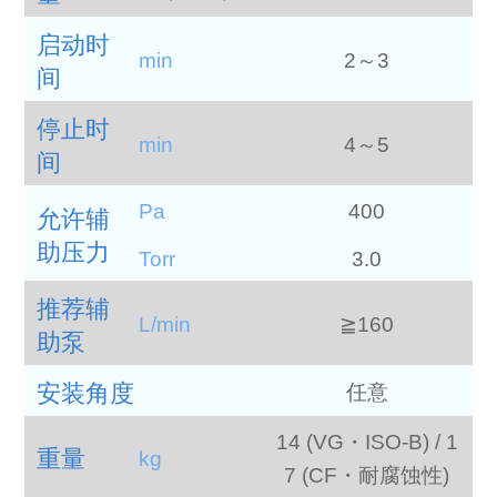
启动时
min
2～3
间
停止时
min
4～5
间
Pa
400
允许辅
助压力
Torr
3.0
推荐辅
L/min
≧160
助泵
安装角度
任意
14 (VG・ISO-B) / 1
重量
kg
7 (CF・耐腐蚀性)