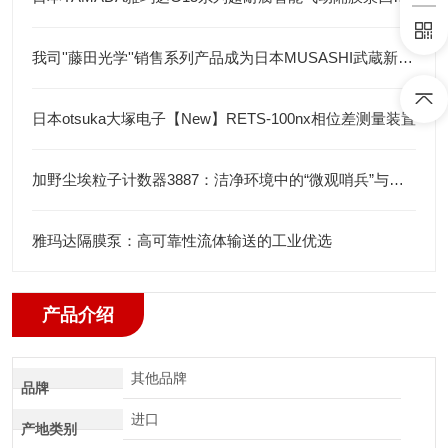
我司''藤田光学''销售系列产品成为日本MUSASHI武蔵新的代理店
日本otsuka大塚电子【New】RETS-100nx相位差测量装置
加野尘埃粒子计数器3887：洁净环境中的“微观哨兵”与洁净度“审计官”
雅玛达隔膜泵：高可靠性流体输送的工业优选
产品介绍
其他品牌
品牌
进口
产地类别