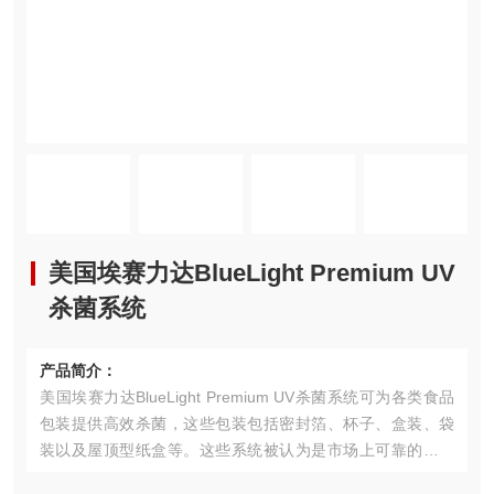
美国埃赛力达BlueLight Premium UV
杀菌系统
产品简介：
美国埃赛力达BlueLight Premium UV杀菌系统可为各类食品
包装提供高效杀菌，这些包装包括密封箔、杯子、盒装、袋
装以及屋顶型纸盒等。这些系统被认为是市场上可靠的低压
紫外线解决方案之一，多年来一直深受乳制品行业企业的信