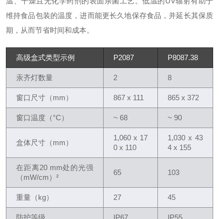
温、干燥且无化学药剂的表面杀菌工艺。低温的UV辐射有助于
维持食品包装的温度，进而能更长久地保存食品，并延长其保质
期，从而节省时间和成本。
高级盒式类型示例
P2087
P8087.38
汞齐灯数量
2
8
窗口尺寸（mm）
867 x 111
865 x 372
窗口温度（°C）
~ 68
~ 90
1,060 x 17
1,030 x 43
盒体尺寸（mm）
0 x 110
4 x 155
在距离20 mm处的光强
65
103
（mW/cm）²
重量（kg）
27
45
防护等级
IP67
IP55