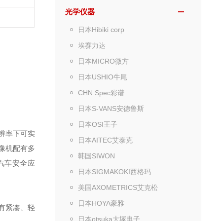
光学仪器
日本Hibiki corp
埃赛力达
日本MICRO微方
日本USHIO牛尾
CHN Spec彩谱
日本S-VANS安德鲁斯
日本OSI王子
分辨率下可实
日本AITEC艾泰克
1摄像机配有多
韩国SIWON
汽车安全应
日本SIGMAKOKI西格玛
美国AXOMETRICS艾克松
日本HOYA豪雅
具有紧凑、轻
日本otsuka大塚电子