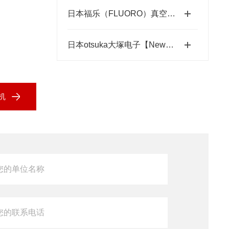
日本福乐（FLUORO）真空吸笔半导体精密搬运工具-藤田光学
日本otsuka大塚电子【New】RETS-100nx相位差测量装置
像机