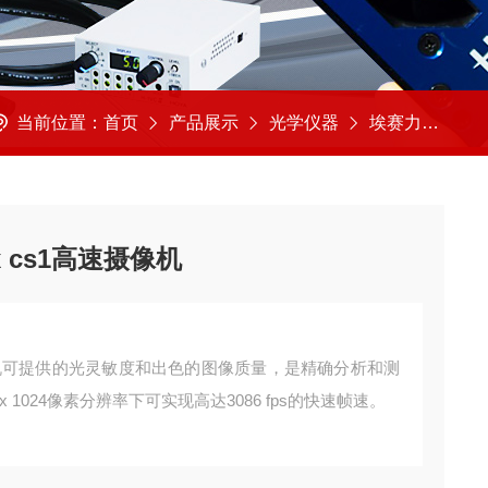
当前位置：
首页
产品展示
光学仪器
埃赛力达
美
x cs1高速摄像机
高速摄像机可提供的光灵敏度和出色的图像质量，是精确分析和测
 1024像素分辨率下可实现高达3086 fps的快速帧速。