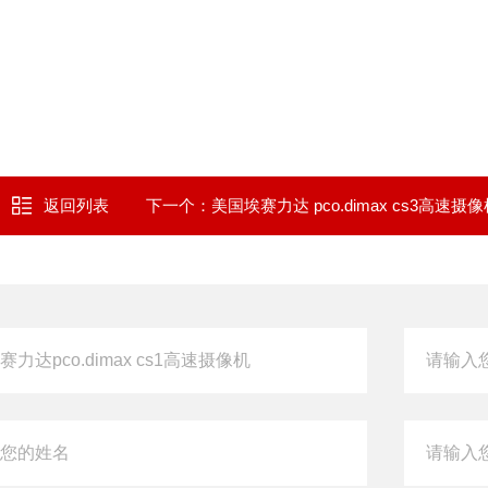
返回列表
下一个：
美国埃赛力达 pco.dimax cs3高速摄