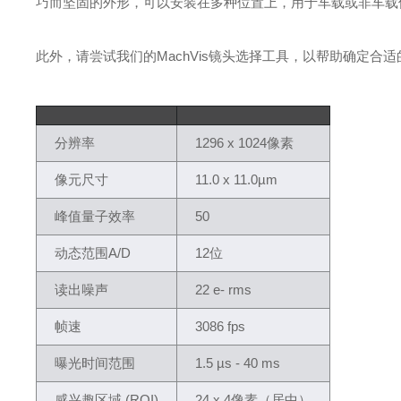
巧而坚固的外形，可以安装在多种位置上，用于车载或非车载
此外，请尝试我们的MachVis镜头选择工具，以帮助确定合
分辨率
1296 x 1024像素
像元尺寸
11.0 x 11.0µm
峰值量子效率
50
动态范围A/D
12位
读出噪声
22 e- rms
帧速
3086 fps
曝光时间范围
1.5 µs - 40 ms
感兴趣区域 (ROI)
24 x 4像素（居中）