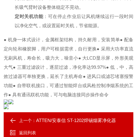
长吸气臂时设备整体稳定不晃动。
定时关机功能
：可在停止作业后让风机继续运行一段时间
以净化空气，或设置延时关机，节省能源。
● 机身一体式设计，金属框架结构，持久耐用，安装简单
● 配备
定向轮和橡胶脚，用户可根据需求，自行更换
● 采用大功率直流
无刷风机，寿命长，吸力大，噪音小
● 大LCD显示屏，外形美观
大气
● 三重过滤设计，逐层过滤，净化率达99.97%
● 低，中，高
效过滤器可单独更换，延长了主机寿命
● 进风口或滤芯堵塞报警
功能
● 自带联机接口，可通过智能焊台或风枪控制净烟系统的工
作
● 具有通讯联机功能，可与电脑连接同步操作命令
ATTEN/安泰信 ST-1202焊锡烟雾净化器
上一个：
返回列表