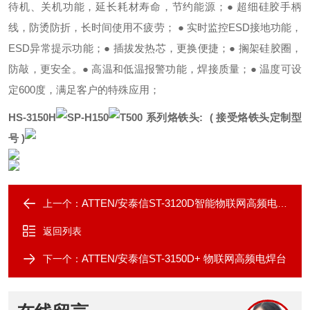
待机、关机功能，延长耗材寿命，节约能源；
● 超细硅胶手柄
线，防烫防折，长时间使用不疲劳；
● 实时监控ESD接地功能，
ESD异常提示功能；
● 插拔发热芯，更换便捷；
● 搁架硅胶圈，
防敲，更安全。
● 高温和低温报警功能，焊接质量；
● 温度可设
定600度，满足客户的特殊应用；
HS-3150H
SP-H150
T500 系列烙铁头:
( 接受烙铁头定制型
号
)
ATTEN/安泰信ST-3120D智能物联网高频电焊台
上一个：
返回列表
ATTEN/安泰信ST-3150D+ 物联网高频电焊台
下一个：