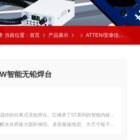
当前位置：
首页
产品展示
ATTEN/安泰信
ATT
 80W智能无铅焊台
台
率、智能温控的分离式无铅焊台。它继承了ST系列的智能内核，
是解决在焊接大面积铜箔、多层板接地层、大尺寸端子或
求。它是寻求 “智能"与“强劲动力"兼备的专业用户的理