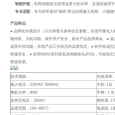
智能护航
：利用智能算法管理这更大的功率，实现快速而平
专业适配
：专为经常面对“难焊"焊点的维修工程师、小规
产品特点:
● 品牌化外观设计，LCD屏显示多种设定参数，实现
可视化人
能待机、关机功能，保护用户安全，延长产品使用寿命。
● 
温度补偿功能，实现产品工作状态的温度恒定。
● 软件校温
焊接安全。
● 采用900Ｍ系列原装高档烙铁头(P23)，与发热
摆放容易。
技术规格:
包装清单:
输入电压：220VAC 50/60Hz
主机: 1台
整机功率：80W
手柄 : 1 支
发热芯电压：28VAC
烙铁座: 1
温度范围：150~480°C
电源线: 1