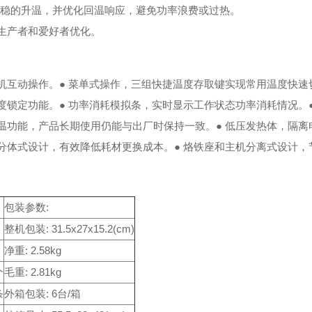
稳的升温，并优化回温响应，避免功率浪费或过热。
模生产者和爱好者优化。
机互动操作。
● 菜单式操作，三组快捷温度存取键实现常用温度快速
温度锁定功能。
● 功率消耗模拟条，实时显示工作状态功率消耗情况。
控温功能，产品长期使用仍能与出厂时保持一致。
● 低压发热体，隔
芯分体式设计，
有效降低耗材更换成本。
● 烙铁座和主机分离式设计，
包装参数:
整机包装: 31.5x27x15.2(cm)
净重: 2.58kg
个
毛重: 2.81kg
条
外箱包装: 6台/箱