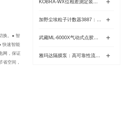
KOBRA-WX位相差測定装置技术原理：让“相位”变成“光强”
加野尘埃粒子计数器3887：洁净环境监测的“眼睛”
切换。
● 智
武藏ML-6000X气动式点胶机在工业中的应用前景
● 快速智能
离电网，保证
雅玛达隔膜泵：高可靠性流体输送的工业优选
节省空间，