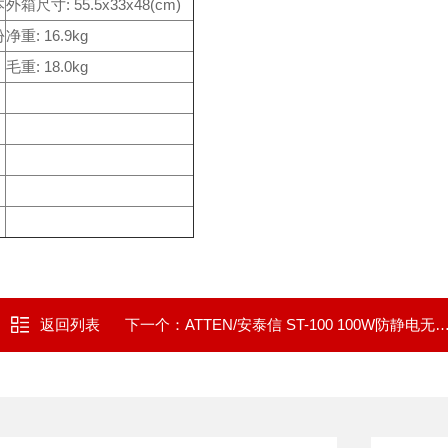
本
外箱尺寸: 55.5x33x48(cm)
份
净重: 16.9kg
毛重: 18.0kg
返回列表
下一个：
ATTEN/安泰信 ST-100 100W防静电无铅焊台