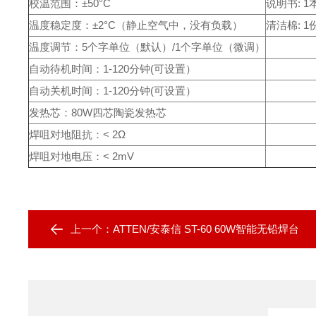
校温范围：±50°C
说明书: 1
温度稳定度：±2°C（静止空气中，没有负载）
清洁棉: 1
温度调节：5个字单位（默认）/1个字单位（微调）
自动待机时间：1-120分钟(可设置）
自动关机时间：1-120分钟(可设置）
发热芯：80W四芯陶瓷发热芯
焊咀对地阻抗：< 2Ω
焊咀对地电压：< 2mV
上一个：
ATTEN/安泰信 ST-60 60W智能无铅焊台