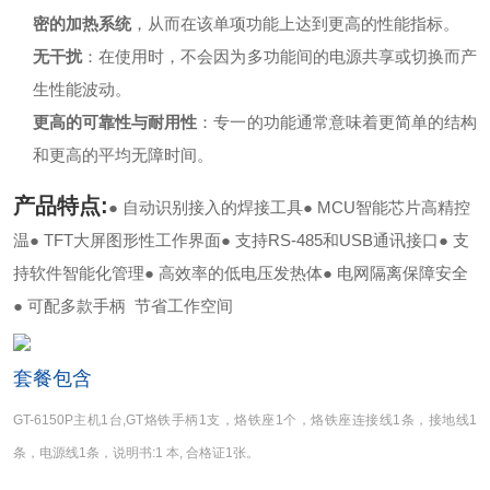
密的加热系统
，从而在该单项功能上达到更高的性能指标。
无干扰
：在使用时，不会因为多功能间的电源共享或切换而产
生性能波动。
更高的可靠性与耐用性
：专一的功能通常意味着更简单的结构
和更高的平均无障时间。
产品特点:
● 自动识别接入的焊接工具
● MCU智能芯片高精控
温
● TFT大屏图形性工作界面
● 支持RS-485和USB通讯接口
● 支
持软件智能化管理
● 高效率的低电压发热体
● 电网隔离保障安全
● 可配多款手柄 节省工作空间
套餐包含
GT-6150P主机1台,GT烙铁手柄1支，烙铁座1个，烙铁座连接线1条，接地线1
条，电源线1条，说明书:1 本, 合格证1张。