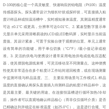
D-100的核心是一个高灵敏度、快速响应的铂电阻（Pt100）温度
传感器探头。探头通常设计为细长针状或探杆状，可直接插入粘
度计样品杯或恒温浴槽中，实时感知液体温度。其测温精度通常
可达 ±0.1°C 或更高，分辨率可达0.01°C。2. 紧凑型数字显示单
元显示单元采用清晰易读的LCD或LED数码屏，实时显示当前温
度值。其设计紧凑，可置于实验台便于观察的位置。单元上通常
设有简单的功能键，用于单位切换（°C/°F）/最小值记录或校
准。3. 灵活的供电与便携设计通常采用电池供电或低电压适配
器，使其摆脱电源线束缚，可灵活移动至不同测量点。这种便携
性使其非常适合在多个粘度计工作站间巡回检查，或在现场测量
中监测环境与样品温度。三、 主要应用场景与工作模式1. 样品
温度的直接确认将探头直接插入待测样品的粘度计样品杯中，这
是其最主要、最关键的用途。在连接恒温槽进行循环加热/冷却
后，操作者可以直观地确认样品核心（而非仅仅循环介质）是否
已精确达到并稳定在标准温度（如25.0°C）。这是进行合规、可