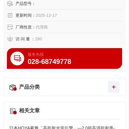
温度表示分解能： 0.1℃
产品型号：
精度：±0.6℃ (20～40℃范围内±0.3℃)
更新时间：
2025-12-17
外形尺寸 ： 155x182x85 (宽x深x高)
本体质量：650g
厂商性质：
代理商
温度传感器：PE-100 锥板型专用传感器
温度传感器：PB-100 主轴型专用传感器
访 问 量 ：
280
TD-100S该设备配备串行输出
服务热线
028-68749778
产品分类
相关文章
日本HOYA豪雅「高折射光学引擎」—2.0超高清折射率-总代理藤田光学