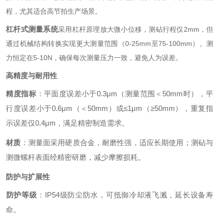
程，尤其适合高节拍生产场景。
杠杆式测量系统
采用杠杆原理放大微小位移，测砧行程仅2mm，但
通过机械结构转换实现更大测量范围（0-25mm至75-100mm）。测
力恒定在5-10N，确保每次测量压力一致，避免人为误差。
高精度与耐用性
精度指标
‌：平面度误差小于0.3μm（测量范围＜50mm时），平
行度误差小于0.6μm（＜50mm）或≤1μm（≥50mm），重复指
示误差仅0.4μm，满足精密制造需求。
材质
‌：测量面采用硬质合金，耐磨性强，适应长期使用；测砧与
测微螺杆表面经精密研磨，减少摩擦损耗。
防护与扩展性
防护等级
‌：IP54级防尘防水，可抵御冷却液飞溅，延长设备寿
命。