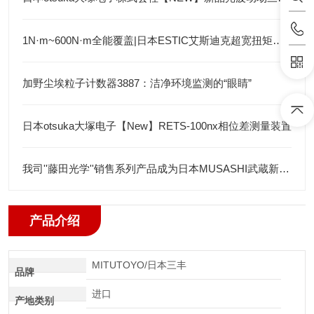
1N·m~600N·m全能覆盖|日本ESTIC艾斯迪克超宽扭矩弯头枪
加野尘埃粒子计数器3887：洁净环境监测的“眼睛”
日本otsuka大塚电子【New】RETS-100nx相位差测量装置
我司''藤田光学''销售系列产品成为日本MUSASHI武蔵新的代理店
产品介绍
MITUTOYO/日本三丰
品牌
进口
产地类别