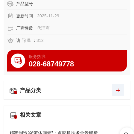
验（接触电流试验、保护导体电流试验、患者漏电电流试
产品型号：
验）、局部放电试验。根据所需的测试组合，该设备进行了
更新时间：
2025-11-29
机型配置，因此可以一台设备对应各种安全测试，避免浪
费。适用于研发设备、质量保证
厂商性质：
代理商
访 问 量 ：
312
服务热线
028-68749778
产品分类
相关文章
精密制造的“流体画笔”：点胶机技术全景解析