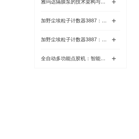
雅玛达隔膜泵的技术架构与工业流体输送应用领域
加野尘埃粒子计数器3887：洁净环境监测的“眼睛”
加野尘埃粒子计数器3887：洁净环境中的“微观哨兵”与洁净度“审计官”
全自动多功能点胶机：智能制造中的精密“画师”