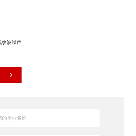
低纹波噪声