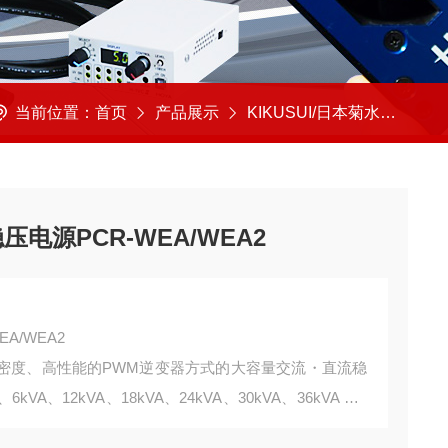
当前位置：
首页
产品展示
KIKUSUI/日本菊水
电源
压电源PCR-WEA/WEA2
A/WEA2
高电力密度、高性能的PWM逆变器方式的大容量交流・直流稳
kVA、12kVA、18kVA、24kVA、30kVA、36kVA 共1
密度规格，一整套提供从36kVA型号。