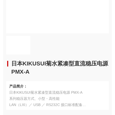
日本KIKUSUI菊水紧凑型直流稳压电源
PMX-A
产品简介：
日本KIKUSUI菊水紧凑型直流稳压电源 PMX-A
系列稳压器方式、小型・高性能
LAN（LXI）／ USB ／ RS232C 接口标准配备
序列生成软件：Wavy（波形）免费下载（功能限制版）