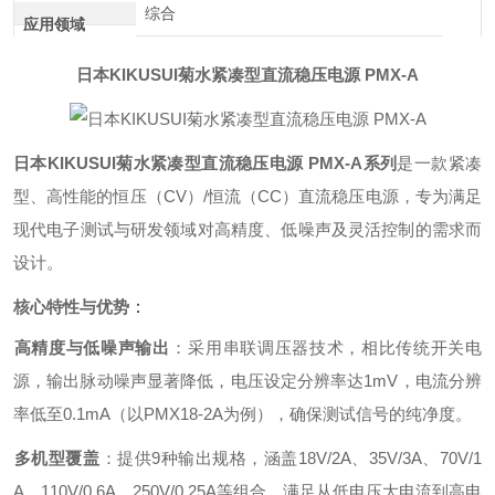
综合
应用领域
日本KIKUSUI菊水紧凑型直流稳压电源 PMX-A
日本KIKUSUI菊水紧凑型直流稳压电源 PMX-A系列
是一款紧凑
型、高性能的恒压（CV）/恒流（CC）直流稳压电源，专为满足
现代电子测试与研发领域对高精度、低噪声及灵活控制的需求而
设计。
核心特性与优势
‌：
高精度与低噪声输出
‌：采用串联调压器技术，相比传统开关电
源，输出脉动噪声显著降低，电压设定分辨率达1mV，电流分辨
率低至0.1mA（以PMX18-2A为例），确保测试信号的纯净度。
多机型覆盖
‌：提供9种输出规格，涵盖18V/2A、35V/3A、70V/1
A、110V/0.6A、250V/0.25A等组合，满足从低电压大电流到高电