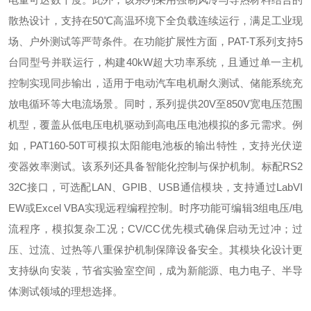
散热设计，支持在50℃高温环境下全负载连续运行，满足工业现
场、户外测试等严苛条件。在功能扩展性方面，PAT-T系列支持5
台同型号并联运行，构建40kW超大功率系统，且通过单一主机
控制实现同步输出，适用于电动汽车电机耐久测试、储能系统充
放电循环等大电流场景。同时，系列提供20V至850V宽电压范围
机型，覆盖从低电压电机驱动到高电压电池模拟的多元需求。例
如，PAT160-50T可模拟太阳能电池板的输出特性，支持光伏逆
变器效率测试。该系列还具备智能化控制与保护机制。标配RS2
32C接口，可选配LAN、GPIB、USB通信模块，支持通过LabVI
EW或Excel VBA实现远程编程控制。时序功能可编辑3组电压/电
流程序，模拟复杂工况；CV/CC优先模式确保启动无过冲；过
压、过流、过热等八重保护机制保障设备安全。其模块化设计更
支持纵向安装，节省实验室空间，成为新能源、电力电子、半导
体测试领域的理想选择。