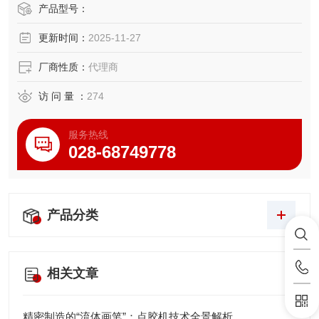
见地配备了“功率因数改善回路"，不仅改善了电源环境（抑制
产品型号：
高次谐波电流），还大大贡献于配电设备的简化和小型化，
更新时间：
2025-11-27
以及降低消耗电力的“节能"。
厂商性质：
代理商
访 问 量 ：
274
服务热线
028-68749778
产品分类
相关文章
精密制造的“流体画笔”：点胶机技术全景解析