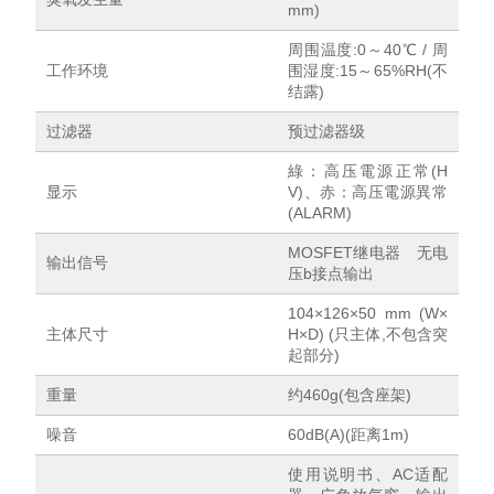
mm)
周围温度:0～40℃ / 周
工作环境
围湿度:15～65%RH(不
结露)
过滤器
预过滤器级
綠：高压電源正常(H
显示
V)、赤：高压電源異常
(ALARM)
MOSFET继电器 无电
输出信号
压b接点输出
104×126×50 mm (W×
主体尺寸
H×D) (只主体,不包含突
起部分)
重量
约460g(包含座架)
噪音
60dB(A)(距离1m)
使用说明书、AC适配