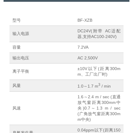
型号
BF-XZB
DC24V(附带 AC适配
输入电源
器,支持AC100-240V)
容量
7.2VA
输出电压
AC 2,500V
±10V以下(距离300m
离子平衡
m、工厂出厂时)
3
风量
1.0～1.7 m
/ min
1.6～2.4 m / sec (直通
放气窗距离300mm中
风速
央)
0.7～1.3 m / sec
(广角放气窗距离300m
m中央)
0.04ppm以下(距离150
臭氧发生量