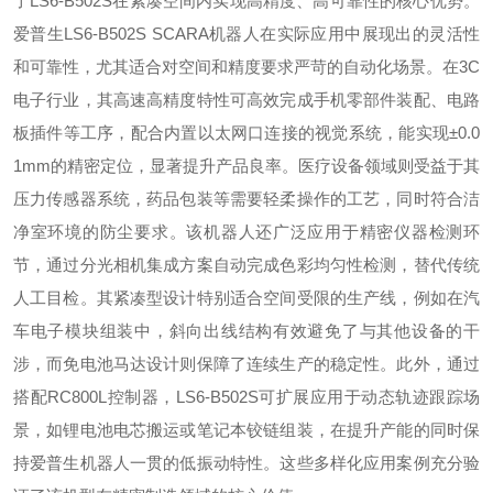
了LS6-B502S在紧凑空间内实现高精度、高可靠性的核心优势。
爱普生LS6-B502S SCARA机器人在实际应用中展现出的灵活性
和可靠性，尤其适合对空间和精度要求严苛的自动化场景。在3C
电子行业，其高速高精度特性可高效完成手机零部件装配、电路
板插件等工序，配合内置以太网口连接的视觉系统，能实现±0.0
1mm的精密定位，显著提升产品良率。医疗设备领域则受益于其
压力传感器系统，药品包装等需要轻柔操作的工艺，同时符合洁
净室环境的防尘要求。该机器人还广泛应用于精密仪器检测环
节，通过分光相机集成方案自动完成色彩均匀性检测，替代传统
人工目检。其紧凑型设计特别适合空间受限的生产线，例如在汽
车电子模块组装中，斜向出线结构有效避免了与其他设备的干
涉，而免电池马达设计则保障了连续生产的稳定性。此外，通过
搭配RC800L控制器，LS6-B502S可扩展应用于动态轨迹跟踪场
景，如锂电池电芯搬运或笔记本铰链组装，在提升产能的同时保
持爱普生机器人一贯的低振动特性。这些多样化应用案例充分验