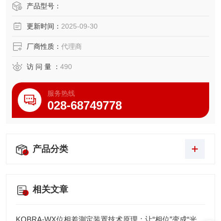
免电池马达单元，易于维护
产品型号：
第二轴臂斜向出线，外形更紧凑，减少安装空间
更新时间：
2025-09-30
通用的 I/O 接口，更具适用性的控制器
厂商性质：
代理商
访 问 量 ：
490
服务热线
028-68749778
产品分类
相关文章
KOBRA-WX位相差測定装置技术原理：让“相位”变成“光强”