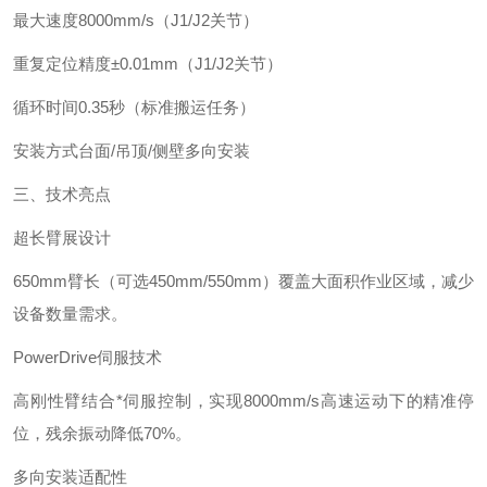
最大速度‌
8000mm/s（J1/J2关节）
重复定位精度‌
±0.01mm（J1/J2关节）
循环时间‌
0.35秒（标准搬运任务）
安装方式‌
台面/吊顶/侧壁多向安装
三、技术亮点‌
超长臂展设计‌
650mm臂长（可选450mm/550mm）覆盖大面积作业区域，减少
设备数量需求。
PowerDrive伺服技术‌
高刚性臂结合*伺服控制，实现8000mm/s高速运动下的精准停
位，残余振动降低70%。
多向安装适配性‌