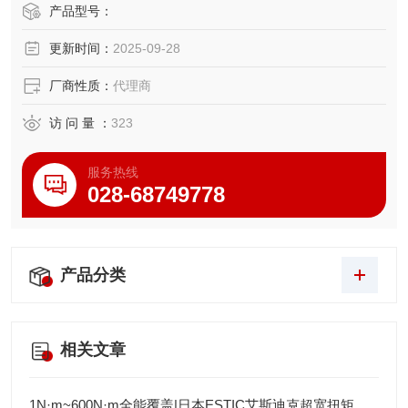
提供台面、吊顶和侧壁安装型号
产品型号：
符合 ISO 洁净（ISO14644-1：2015）和 ESD 标准的型号
更新时间：
2025-09-28
厂商性质：
代理商
访 问 量 ：
323
服务热线
028-68749778
产品分类
相关文章
1N·m~600N·m全能覆盖|日本ESTIC艾斯迪克超宽扭矩弯头枪