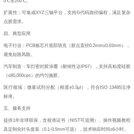
0℃至200℃。
扩展性‌：可集成XYZ三轴平台，支持G代码路径编程，满足复杂
点胶需求。
四、典型应用‌
电子行业‌：PCB板芯片底部填充（胶点直径0.2mm±0.03mm），
避免短路风险。
汽车制造‌：车灯密封胶涂覆（耐候性达IP67），支持高粘度硅胶
（≤80,000cps）的均匀施胶。
医疗领域‌：微量试剂分配（精度±0.3μl），符合ISO 13485洁净
标准。
五、服务支持‌
提供1年全球联保，含校准证书（NIST可追溯）、操作视频教程
及定制化针头套装（0.1-0.5mm可选），技术响应时间≤6小时。