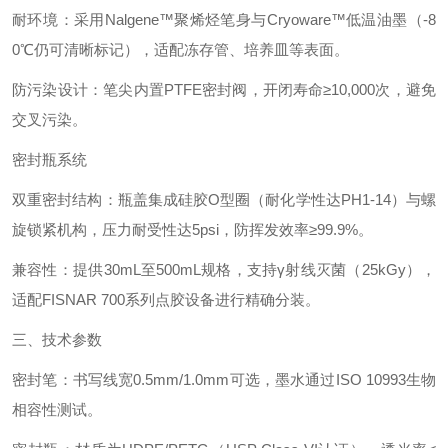
耐环境‌：采用Nalgene™聚烯烃笔身与Cryoware™低温油墨（-8
0℃仍可清晰标记），适配冻存管、培养皿等表面。
防污染设计‌：笔尖内置PTFE密封阀，开闭寿命≥10,000次，避免
交叉污染。
密封瓶系统‌
双重密封结构‌：瓶盖集成硅胶O型圈（耐化学性达PH1-14）与螺
旋锁紧机构，压力耐受性达5psi，防挥发效率≥99.9%。
兼容性‌：提供30mL至500mL规格，支持γ射线灭菌（25kGy），
适配FISNAR 700系列点胶设备进行精确分装。
三、技术参数‌
密封笔‌：书写线宽0.5mm/1.0mm可选，墨水通过ISO 10993生物
相容性测试。