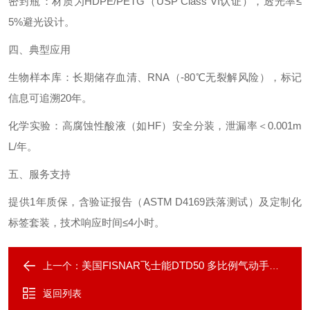
密封瓶‌：材质为HDPE/PETG（USP Class VI认证），透光率≤
5%避光设计。
四、典型应用‌
生物样本库‌：长期储存血清、RNA（-80℃无裂解风险），标记
信息可追溯20年。
化学实验‌：高腐蚀性酸液（如HF）安全分装，泄漏率＜0.001m
L/年。
五、服务支持‌
提供1年质保，含验证报告（ASTM D4169跌落测试）及定制化
标签套装，技术响应时间≤4小时。
美国FISNAR飞士能DTD50 多比例气动手持胶枪
上一个：
返回列表