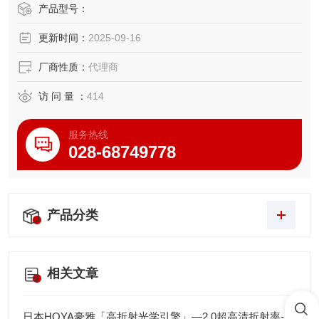
阀能够阻止流体飞溅，使针头出胶量固定。
产品型号：
更新时间：
2025-09-16
厂商性质：
代理商
访 问 量 ：
414
服务热线
028-68749778
产品分类
相关文章
日本HOYA豪雅「高折射光学引擎」—2.0超高清折射率-总代理藤田光学