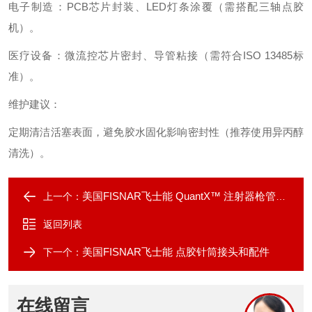
电子制造‌：PCB芯片封装、LED灯条涂覆（需搭配三轴点胶
机）‌。
医疗设备‌：微流控芯片密封、导管粘接（需符合ISO 13485标
准）‌。
维护建议‌：
定期清洁活塞表面，避免胶水固化影响密封性（推荐使用异丙醇
清洗）‌。
美国FISNAR飞士能 QuantX™ 注射器枪管胶盖
上一个：
返回列表
美国FISNAR飞士能 点胶针筒接头和配件
下一个：
在线留言