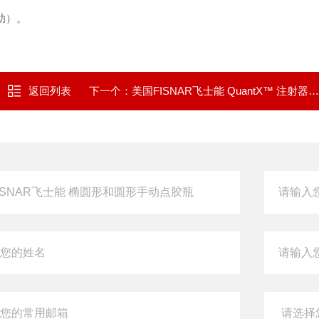
助）‌。
返回列表
下一个：
美国FISNAR飞士能 QuantX™ 注射器枪管胶盖