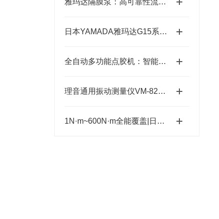
雅玛达隔膜泵：高可靠性流体输送的工业优选
日本YAMADA雅玛达G15系列超耐腐智能气动隔膜泵四川代理店
全自动多功能点胶机：智能制造中的精密“画师”
理音通用振动测量仪VM-82A的功能特性与设备维护应用
1N·m~600N·m全能覆盖|日本ESTIC艾斯迪克超宽扭矩弯头枪