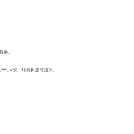
。
替换‌。
用于UV胶、环氧树脂等流体‌。