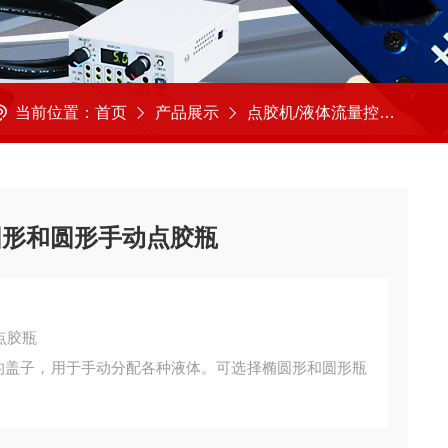
当前位置：
首页
产品展示
点胶机/液体流量控制
美
椭圆形和圆形手动点胶瓶
点胶瓶
互换的盖子，用于手动分配各种液体。可选择椭圆形和圆形瓶