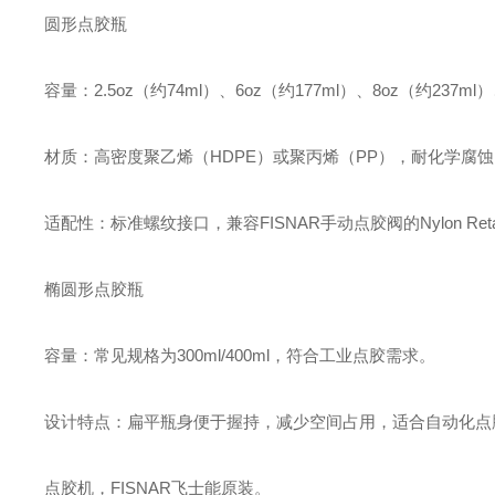
圆形点胶瓶‌
容量‌：2.5oz（约74ml）、6oz（约177ml）、8oz（约237ml）
材质‌：高密度聚乙烯（HDPE）或聚丙烯（PP），耐化学腐
适配性‌：标准螺纹接口，兼容FISNAR手动点胶阀的Nylon Retaine
椭圆形点胶瓶‌
容量‌：常见规格为300ml/400ml，符合工业点胶需求。
设计特点‌：扁平瓶身便于握持，减少空间占用，适合自动化点
点胶机，FISNAR飞士能原装。