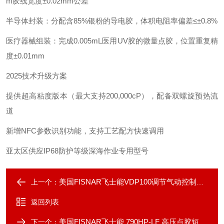
m胶线宽度±0.02mm公差
半导体封装‌：分配含85%银粉的导电胶，体积电阻率偏差≤±0.8%
医疗器械组装‌：完成0.005mL医用UV胶的微量点胶，位置重复精
度±0.01mm
2025技术升级方案‌
提供超高粘度版本（最大支持200,000cP），配备双螺旋预热流
道
新增NFC参数识别功能，支持工艺配方快速调用
亚太区供应IP68防护等级深海作业专用型号
美国FISNAR飞士能VDP100调节气动控制容积阀
上一个：
返回列表
美国FISNAR飞士能 790HP-LF 高压点胶短管阀
下一个：