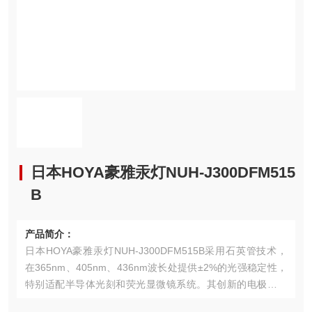
日本HOYA豪雅汞灯NUH-J300DFM515
B
产品简介：
日本HOYA豪雅汞灯NUH-J300DFM515B采用石英管技术，
在365nm、405nm、436nm波长处提供±2%的光强稳定性，
特别适配半导体光刻和荧光显微镜系统。其创新的电极结构
设计使冷启动时间缩短至3分钟，热重启仅需90秒。通过汞齐