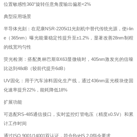
位置敏感性
360°旋转
任意角度输出偏差<2%
典型应用场景‌
半导体光刻‌：在尼康NSR-2205i11光刻机中替代传统光源，使i-lin
e（365nm）曝光能量稳定性提升至±1.2%，显著改善28nm制程
的线宽均匀性
荧光检测‌：搭配奥林巴斯BX63显微镜时，405nm激发光的信噪
比达到48dB（较前代提升6dB）
UV固化‌：用于汽车涂料固化生产线，通过436nm蓝光模块使固
化速率提升22%，能耗降低18%
扩展功能‌
可选配RS-485通信接口，实时监控灯管电压（精度±0.5V）和累
计工作时间
通过ISO 9001/14001双认证，符合RoHS 2.0指令要求