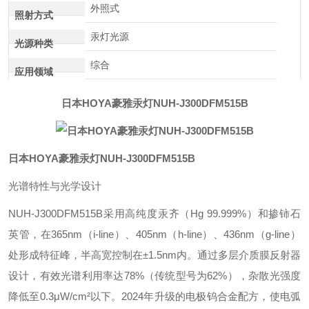
外照式
照射方式
汞灯光源
光源种类
综合
应用领域
日本HOYA豪雅汞灯NUH-J300DFM515B
日本HOYA豪雅汞灯NUH-J300DFM515B
光谱特性与光学设计‌
NUH-J300DFM515B采用高纯度汞齐（Hg 99.999%）和掺铈石
英管，在365nm（i-line）、405nm（h-line）、436nm（g-line）
处形成特征峰，半高宽控制在±1.5nm内。通过多层介质膜反射器
设计，有效光谱利用率达78%（传统型号为62%），杂散光强度
降低至0.3μW/cm²以下。2024年升级的电极钨合金配方，使电弧