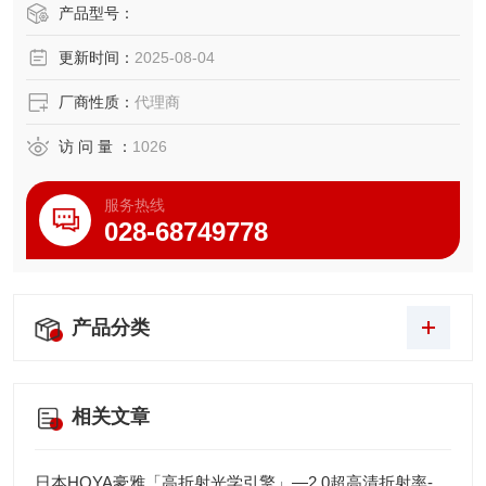
剂量精确控制，在300W额定功率下可实现8000小时寿命
产品型号：
（光衰<15%）。内置的UV截止滤光片模块可减少杂散光干
更新时间：
2025-08-04
扰。
厂商性质：
代理商
访 问 量 ：
1026
服务热线
028-68749778
产品分类
相关文章
日本HOYA豪雅「高折射光学引擎」—2.0超高清折射率-总代理藤田光学