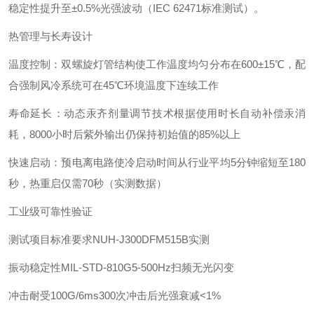
稳定性提升至±0.5%光强波动（IEC 62471标准测试）。
热管理与长寿设计‌
温度控制‌：双螺旋灯管结构使工作温度均匀分布在600±15℃，配
合强制风冷系统可在45℃环境温度下连续工作
寿命延长‌：动态汞齐剂量调节技术根据使用时长自动补偿汞消
耗，8000小时后紫外输出仍保持初始值的85%以上
快速启动‌：预电离电路使冷启动时间从行业平均5分钟缩短至180
秒，热重启仅需70秒（实测数据）
工业级可靠性验证‌
测试项目
标准要求
NUH-J300DFM515B实测
振动稳定性
MIL-STD-810G
5-500Hz扫频无光闪变
冲击耐受
100G/6ms
300次冲击后光强衰减<1%