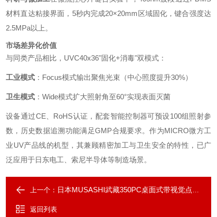
材料直达粘接界面，5秒内完成20×20mm区域固化，键合强度达
2.5MPa以上。
市场差异化价值
与同类产品相比，UVC40x36"固化+消毒"双模式：
工业模式
：Focus模式输出聚焦光束（中心照度提升30%）
卫生模式
：Wide模式扩大照射角至60°实现表面灭菌
设备通过CE、RoHS认证，配套智能控制器可预设100组照射参
数，历史数据追溯功能满足GMP合规要求。作为MICRO微方工
业UV产品线的机型，其兼顾精密加工与卫生安全的特性，已广
泛应用于日东电工、索尼半导体等制造场景。
日本MUSASHI武藏350PC桌面式带视觉点胶机
上一个：
返回列表