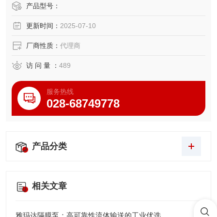
设计可扩展至70×40mm范围，适用于PCB封装、光学组件粘
产品型号：
接、医疗器械固化等场景，兼具UVC波段表面消毒功能（非
更新时间：
2025-07-10
专业杀菌设备）。
厂商性质：
代理商
访 问 量 ：
489
服务热线
028-68749778
产品分类
相关文章
雅玛达隔膜泵：高可靠性流体输送的工业优选