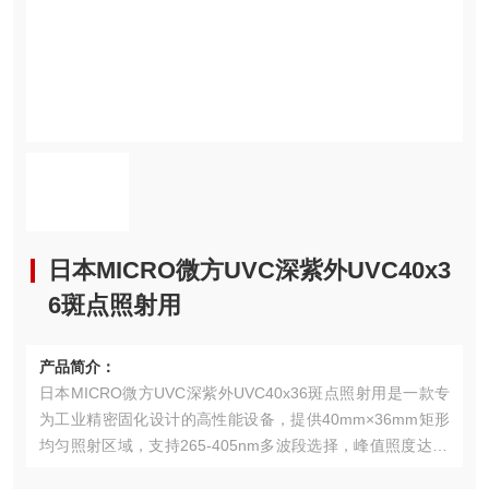
日本MICRO微方UVC深紫外UVC40x3
6斑点照射用
产品简介：
日本MICRO微方UVC深紫外UVC40x36斑点照射用是一款专
为工业精密固化设计的高性能设备，提供40mm×36mm矩形
均匀照射区域，支持265-405nm多波段选择，峰值照度达50
0mW/cm²。集成水冷散热系统确保长时间稳定运行，模块化