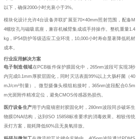
以下，确保2000小时光衰小于3%。
模块化设计允许4台设备并联扩展至70×40mm照射范围，配备M
4螺纹孔与磁吸底座，兼容机械臂集成或手持操作。整机重量1.4
kg，IP54防护等级适应工业环境，10,000小时寿命显著降低耗材
成本。
行业应用解决方案
电子制造领域
在PCB板件保护膜固化中，265nm波段可实现3秒
内完成0.1mm厚胶层固化，同时灭活表面99%以上大肠杆菌（40
mJ/cm²剂量）。微型摄像头模组粘接时，365nm波段配合0.5m
m光斑附件精准定位，避免CMOS传感器热损伤。
医疗设备生产
用于内窥镜密封胶固化时，280nm波段同步破坏生
物膜DNA结构，达到ISO 15858标准要求的消毒效果。相较传统
汞灯方案，能耗降低60%且无臭氧排放。
科研与微加工
在微流控芯片键合实验中，405nm波段透过PDMS