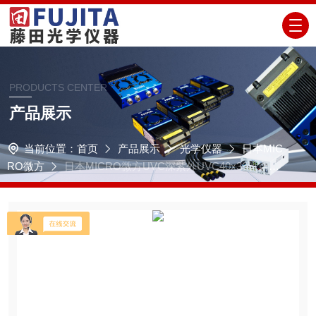
PRODUCTS CENTER
产品展示
当前位置：
首页
产品展示
光学仪器
日本MIC
RO微方
日本MICRO微方UVC深紫外UVC40x36斑点照
射用