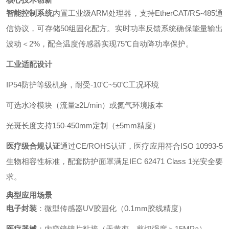
智能控制系统
内置工业级ARM处理器，支持EtherCAT/RS-485通
信协议，可存储50组固化配方。实时功率反馈系统确保能量输出
波动＜2%，配合温度传感器实现75℃自动降功率保护。
工业适配设计
IP54防护等级机身，耐受-10℃~50℃工况环境
可选水冷模块（流量≥2L/min）或氮气环境版本
光斑长度支持150-450mm定制（±5mm精度）
医疗级合规认证
通过CE/ROHS认证，医疗应用符合ISO 10993-5
生物相容性标准，配套防护面罩满足IEC 62471 Class 1光安全要
求。
典型应用场景
电子封装
：微型传感器UV胶固化（0.1mm胶线精度）
医疗器械
：内窥镜镜片粘接（无黄变，剪切强度＞15MPa）