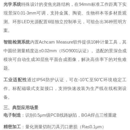
光学系统
特殊设计的变焦光路结构，在94mm标准工作距离下实
现景深0.01-3mm可调，支持金属、陶瓷、生物样本等多材质观
测。环形LED光源配置6组独立控制单元，可组合出36种照明方
案。
智能检测系统
内置Achcam Measure软件提供10种计量工具，其
中圆径测量精度达±0.02mm（ISO9001认证）。选配的景深合成
模块可自动生成30层焦平面合成图像，解决高倍率下的对焦难
题。
工业适配性
通过IP54防护认证，可在-10℃至50℃环境稳定工
作。标配磁吸式支架接口，支持快速改装为生产线在线检测设
备。
三、典型应用场景
电子制造
：识别0.5μm级PCB线路缺陷，BGA焊点三维重建
精密加工
：量化测量切削刀具刃口磨损（Ra≤0.1μm）