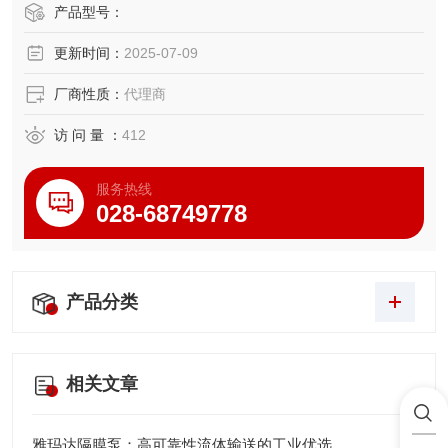
00g超轻机身配合94mm工作距离，特别适合半导体封装检
产品型号：
测、精密零件测量等工业场景，以优秀的成像质量和模块化
更新时间：
2025-07-09
扩展能力成为移动检测领域的有力产品。
厂商性质：
代理商
访 问 量 ：
412
服务热线
028-68749778
产品分类
相关文章
雅玛达隔膜泵：高可靠性流体输送的工业优选