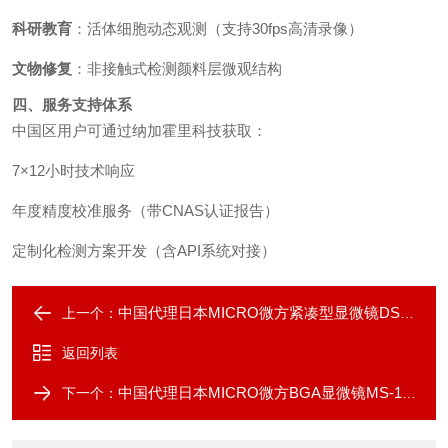
科研教育
：活体细胞动态观测（支持30fps高清录像）
文物修复
：非接触式检测颜料层微观结构
四、服务支持体系
中国区用户可通过纳加霍里科技获取：
7×12小时技术响应
年度精度校准服务（带CNAS认证报告）
定制化检测方案开发（含API系统对接）
中国代理日本MICRO微方紧凑型显微镜DS-3A
上一个：
返回列表
中国代理日本MICRO微方BGA显微镜MS-1000A
下一个：