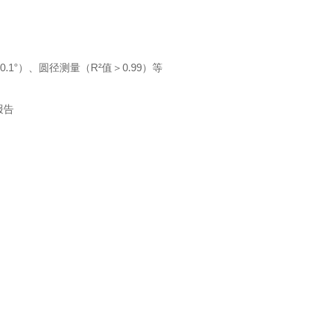
.1°）、圆径测量（R²值＞0.99）等
报告
）