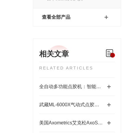
查看全部产品
相关文章
RELATED ARTICLES
全自动多功能点胶机：智能制造中的精密“画师”
武藏ML-6000X气动式点胶机维护体系：从预防性保养到智能运维
美国Axometrics艾克松AxoScan穆勒矩阵/旋光仪