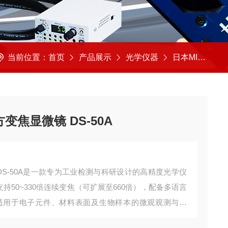
当前位置：
首页
产品展示
光学仪器
日本MICRO微方
变焦显微镜 DS-50A
DS-50A是一款专为工业检测与科研设计的高精度光学仪
支持50~330倍连续变焦（可扩展至660倍），配备多语言
适用于电子元件、材料表面及生物样本的微观观测与分
~182mm）兼顾灵活性与扩展性，是质检、实验室及珠