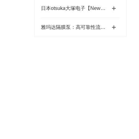
日本otsuka大塚电子【New】RETS-100nx相位差测量装置
雅玛达隔膜泵：高可靠性流体输送的工业优选