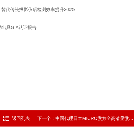
，替代传统投影仪后检测效率提升300%
出具GIA认证报告
返回列表
下一个：
中国代理日本MICRO微方全高清显微镜DS-50HD