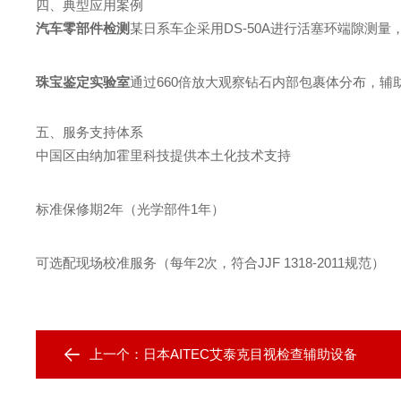
四、典型应用案例
汽车零部件检测
某日系车企采用DS-50A进行活塞环端隙测量
珠宝鉴定实验室
通过660倍放大观察钻石内部包裹体分布，辅助
五、服务支持体系
中国区由纳加霍里科技提供本土化技术支持
标准保修期2年（光学部件1年）
可选配现场校准服务（每年2次，符合JJF 1318-2011规范）
上一个：
日本AITEC艾泰克目视检查辅助设备