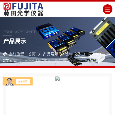
PRODUCTS CENTER
产品展示
当前位置：
首页
产品展示
光学仪器
日本AITE
C艾泰克
日本AITEC艾泰克低仰角环形照明 LRLC 系列