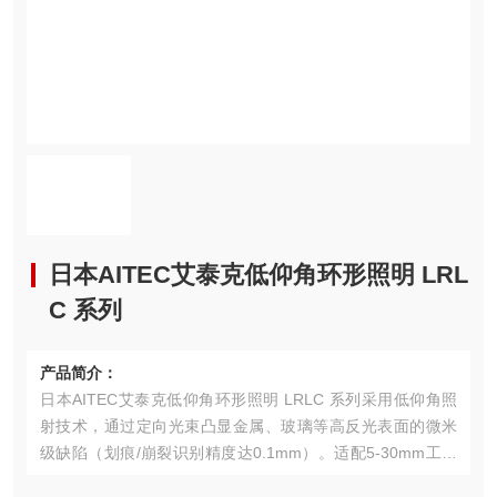
日本AITEC艾泰克低仰角环形照明 LRL
C 系列
产品简介：
日本AITEC艾泰克低仰角环形照明 LRLC 系列采用低仰角照
射技术，通过定向光束凸显金属、玻璃等高反光表面的微米
级缺陷（划痕/崩裂识别精度达0.1mm）。适配5-30mm工作
距离，集成PWM调光与无尘室设计，已成功应用于药品包