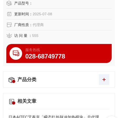
装、精密齿轮等严苛质检场景，典型案例显示检测效率提升3
产品型号：
5%以上。
更新时间：
2025-07-08
厂商性质：
代理商
访 问 量 ：
555
服务热线
028-68749778
产品分类
相关文章
日本AITEC艾泰克「瞬态红外脉冲加热模块」总代理