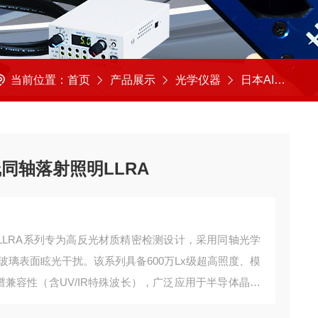
当前位置：
首页
产品展示
光学仪器
日本AITEC艾泰克
线同轴落射照明LLRA
明LLRA系列专为高反光材质精密检测设计，采用同轴光学
玻璃表面眩光干扰。该系列具备600万Lx级超高照度、模
多光谱兼容性（含UV/IR特殊波长），广泛应用于半导体晶圆
防护等级达IP64，30,000小时超长寿命显著降低产线