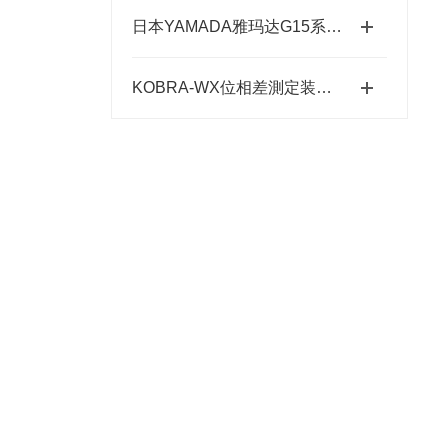
日本YAMADA雅玛达G15系列超耐腐智能气动隔膜泵四川代理店
KOBRA-WX位相差測定装置：高精度光学相位测量的关键技术解析