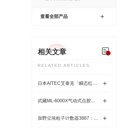
查看全部产品
相关文章
RELATED ARTICLES
日本AITEC艾泰克「瞬态红外脉冲加热模块」总代理
武藏ML-6000X气动式点胶机在工业中的应用前景
加野尘埃粒子计数器3887：洁净环境中的“微观哨兵”与洁净度“审计官”