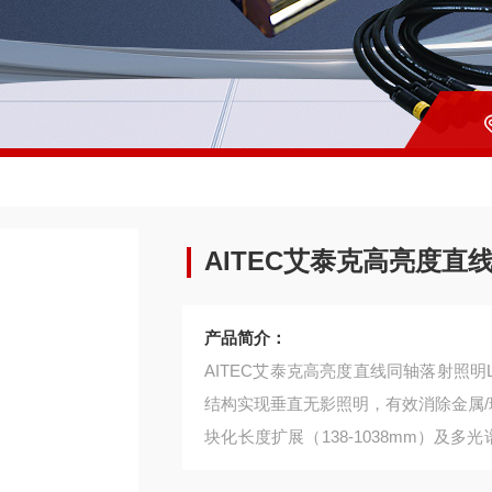
AITEC艾泰克高亮度直
产品简介：
AITEC艾泰克高亮度直线同轴落射照
结构实现垂直无影照明，有效消除金属/
块化长度扩展（138-1038mm）及
缺陷识别、PCB焊点质检等高精度场景，