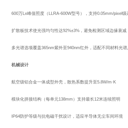
600万Lx峰值照度（LLRA-600W型号），支持0.05mm/pixe
扩散板技术使光强均匀性达92%±3%，避免检测区域边缘衰减
多光谱选项覆盖365nm紫外至940nm红外，适配不同材料光
机械设计
航空级铝合金一体成型外壳，散热系数提升至5.8W/m·K
模块化拼接结构（每单元138mm）支持最长12米连续照明
IP64防护等级与抗电磁干扰设计，适应半导体无尘车间环境