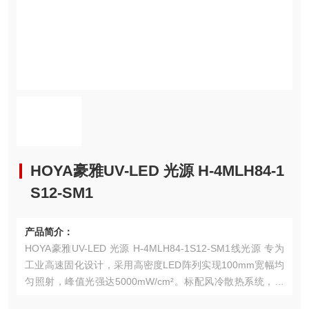
HOYA豪雅UV-LED 光源 H-4MLH84-1
S12-SM1
产品简介：
HOYA豪雅UV-LED 光源 H-4MLH84-1S12-SM1线光源‌ 专为
工业高速固化设计，采用高密度LED阵列实现100mm宽幅均
匀照射，峰值光强达5000mW/cm²。标配风冷散热系统，支
持-10℃~50℃严苛环境连续运行，需配合H-16VCⅡ-C控制器