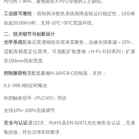
均匀性＞90%，避免固化不均匀导致的工艺缺陷。
工业级可靠性
：强制风冷散热系统保障连续运行稳定性，LED寿
命超20,000小时，支持-10℃~50℃宽温环境。
二、技术细节与创新设计
光学系统
配备石英透镜组实现准直聚焦，边缘光强衰减＜15%，
适配高精度定位需求。可选配扩散透镜（H-FL-D10系列）扩展
至150mm照射宽度。
控制兼容性
需配套豪雅H-16VCⅡ-C控制器，支持：
0.1~999.9秒定时曝光
外部触发信号（PLC/I/O）同步
光强10%~100%无级调节
安全与认证
通过CE、RoHS及EN 62471光生物安全认证，无臭
氧排放，符合洁净车间要求。