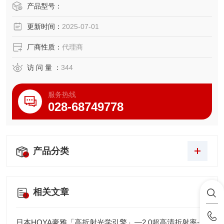
精准调控。通过CE/RoHS认证，广泛应用于PCB封装、曲面
产品型号：
印刷及医疗粘接领域，显著提升产线效率与良率。
更新时间：
2025-07-01
厂商性质：
代理商
访 问 量 ：
344
服务热线
028-68749778
产品分类
相关文章
日本HOYA豪雅「高折射光学引擎」—2.0超高清折射率-总代理藤田光学