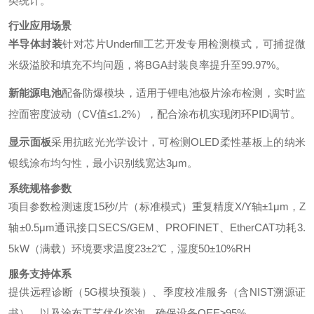
类统计。
行业应用场景
半导体封装
针对芯片Underfill工艺开发专用检测模式，可捕捉微
米级溢胶和填充不均问题，将BGA封装良率提升至99.97%。
新能源电池
配备防爆模块，适用于锂电池极片涂布检测，实时监
控面密度波动（CV值≤1.2%），配合涂布机实现闭环PID调节。
显示面板
采用抗眩光光学设计，可检测OLED柔性基板上的纳米
银线涂布均匀性，最小识别线宽达3μm。
系统规格参数
项目参数检测速度15秒/片（标准模式）重复精度X/Y轴±1μm，Z
轴±0.5μm通讯接口SECS/GEM、PROFINET、EtherCAT功耗3.
5kW（满载）环境要求温度23±2℃，湿度50±10%RH
服务支持体系
提供远程诊断（5G模块预装）、季度校准服务（含NIST溯源证
书）、以及涂布工艺优化咨询，确保设备OEE≥95%。