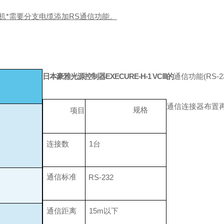
主机*需要分支电缆添加RS通信功能。
日本豪雅光源控制器EXECURE-H-1 VCⅢ
的
通信功能(RS-23
通信连接器布置
规格
项目
连接数
1台
通信标准
RS-232
通信距离
15m以下