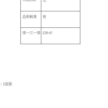
无
总和检查
有
塔一三一塔
CR+F
1：1连接