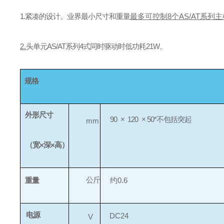
1.
紧凑的设计。业界最小尺寸和重量
最多可控制8个AS/AT系列
2.
头单元AS/AT系列4式同时驱动时低功耗21W。
规格
外形尺寸
90
×
120
× 50*不包括突起
mm
（宽×深×高）
公斤
重量
约
0.6
电源
DC24
V