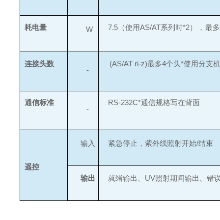
耗电量
7.5（使用AS/AT系列时*2
），
最多
W
连接头数
(AS/AT ri-z)最多4个头*使用分
-
通信标准
RS-232C*通信规格写在背面
-
输入
紧急停止，紫外线照射开始
/结束
遥控
输出
就绪输出、
UV
照射期间输出、错