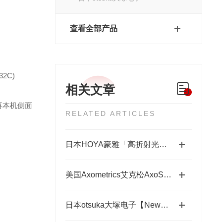
查看全部产品
2C)
相关文章
再本机侧面
RELATED ARTICLES
日本HOYA豪雅「高折射光学引擎」—2.0超高清折射率-总代理藤田光学
美国Axometrics艾克松AxoScan穆勒矩阵/旋光仪
日本otsuka大塚电子【New】RETS-100nx相位差测量装置