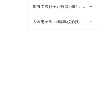
加野尘埃粒子计数器3887：洁净环境中的“微观哨兵”与洁净度“审计官”
大塚电子Smart膜厚仪的技术特点与应用优势