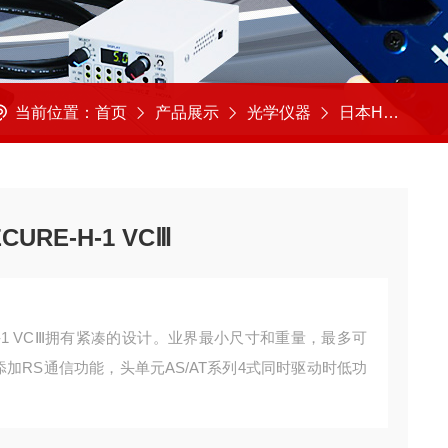
当前位置：
首页
产品展示
光学仪器
日本HOYA豪雅
RE-H-1 VCⅢ
H-1 VCⅢ拥有紧凑的设计。业界最小尺寸和重量，最多可
缆添加RS通信功能，头单元AS/AT系列4式同时驱动时低功