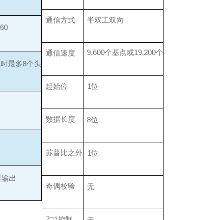
通信方式
半双工双向
60
9,600个基点或19,200个
通信速度
支机时最多8个头
起始位
1位
数据长度
8位
苏普比之外
1位
误输出
奇偶校验
无
7□1控制