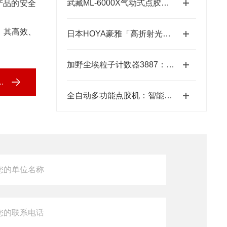
武藏ML-6000X气动式点胶机维护体系：从预防性保养到智能运维
产品的安全
。其高效、
日本HOYA豪雅「高折射光学引擎」—2.0超高清折射率-总代理藤田光学
加野尘埃粒子计数器3887：洁净环境监测的“眼睛”
全自动多功能点胶机：智能制造中的精密“画师”