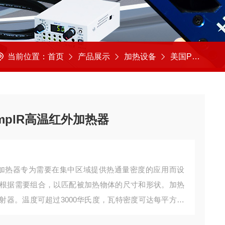
当前位置：
首页
产品展示
加热设备
美国PCS精密控制
emplR高温红外加热器
温红外加热器专为需要在集中区域提供热通量密度的应用而设
根据需要组合，以匹配被加热物体的尺寸和形状。加热
射器。温度可超过3000华氏度，瓦特密度可达每平方英