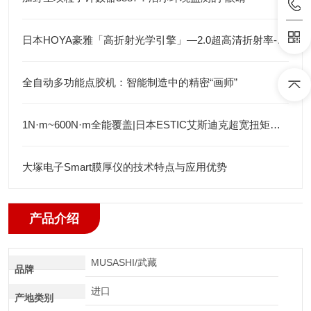
日本HOYA豪雅「高折射光学引擎」—2.0超高清折射率-总代理藤田光学
全自动多功能点胶机：智能制造中的精密“画师”
1N·m~600N·m全能覆盖|日本ESTIC艾斯迪克超宽扭矩弯头枪
大塚电子Smart膜厚仪的技术特点与应用优势
产品介绍
MUSASHI/武藏
品牌
进口
产地类别