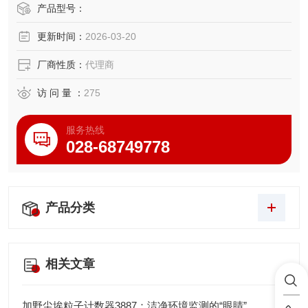
正在研究使用喷雾的施工方法。
产品型号：
更新时间：
2026-03-20
由ME-8000SP精确管理的吐出条件大大降低了建立新喷涂经
过所需的时间和成本。
厂商性质：
代理商
此外,数字化后的控制器也直接适用于量产设备,发挥最大的正
访 问 量 ：
275
值值。
服务热线
028-68749778
产品分类
相关文章
加野尘埃粒子计数器3887：洁净环境监测的“眼睛”