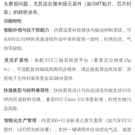
头磨损问题，尤其适合微米级元器件（如SMT贴片、芯片封
装）的精密涂布。
功能特性
智能补偿与抗干扰能力
‌：内置温度补偿模块与振动抑制系统，可
在600点/分钟的高速连续作业中保持胶形一致性，杜绝拉丝、气
泡等缺陷。
灵活扩展性
‌：标配XYZ三轴高精度平台（重复定位精度±5μ
m），可选配旋转轴或双阀同步模块，满足曲面屏边框涂胶、异
形电子元件封装等复杂3D路径需求。
快速换型与材料兼容性
‌：快拆胶筒设计与自动清洗功能支持10分
钟内完成材料切换，兼容ISO Class 5洁净度标准，杜绝生物污
染风险。
智能化生产管理
‌：内置300+行业标准点胶方案库（如汽车ECU
密封、LED荧光粉涂覆），支持一键调用并自动优化气压、速度