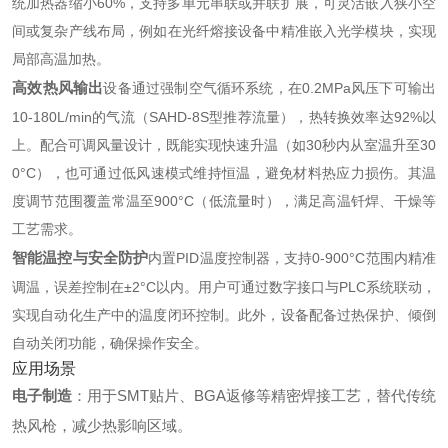
统加热器缩小60%，支持多单元串联或并联扩展，可灵活嵌入狭小空
间或复杂产线布局，例如在光纤熔接设备中精准嵌入光学模块，实现
局部高温加热。
高效热风输出
设备通过强制空气循环系统，在0.2MPa风压下可输出
10-180L/min的气流（SAHD-8S型推荐流量），热转换效率达92%以
上。配合可调风量设计，既能实现快速升温（如30秒内从室温升至30
0°C），也可通过低风速模式维持恒温，避免材料热应力损伤。其温
度调节范围覆盖常温至900°C（低流量时），满足高温钎焊、干燥等
工艺需求。
智能温控与安全防护
内置PID温度控制器，支持0-900°C范围内精准
调温，误差控制在±2°C以内。用户可通过数字接口与PLC系统联动，
实现自动化生产中的温度闭环控制。此外，设备配备过热保护、倾倒
自动关闭功能，确保操作安全。
应用场景
电子制造
‌：用于SMT贴片、BGA返修等精密焊接工艺，替代传统
热风枪，减少热影响区域。