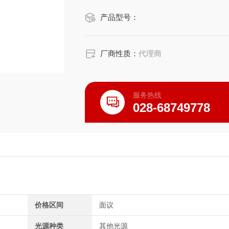
当然，卤素灯加热具有超清洁高温加热
产品型号：
～2秒左右）等优点。
厂商性质：
代理商
服务热线
028-68749778
价格区间
面议
光源种类
其他光源