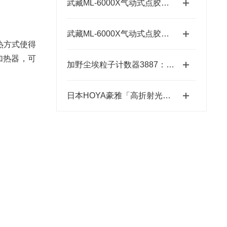
武藏ML-6000X气动式点胶机维护体系：从预防性保养到智能运维
。
武藏ML-6000X气动式点胶机在工业中的应用前景
热方式使得
加热器，可
加野尘埃粒子计数器3887：洁净环境监测的“眼睛”
日本HOYA豪雅「高折射光学引擎」—2.0超高清折射率-总代理藤田光学
。