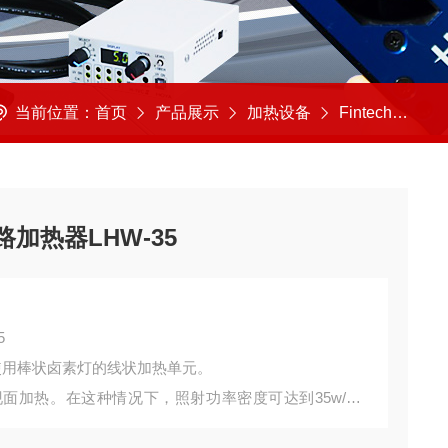
当前位置：
首页
产品展示
加热设备
Fintech-heater/日本
路加热器LHW-35
5
是使用棒状卤素灯的线状加热单元。
面加热。在这种情况下，照射功率密度可达到35w/cm
。