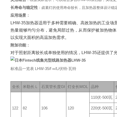
长寿命与稳定性
‌：卤素灯的使用寿命较长，且加热器整体设计稳
应用场景
‌：
LHW-35加热器适用于多种需要精确、高效加热的工业
热量能够均匀分布，避免局部过热，从而保护被加热物体
以实现大面积的高温加热需求。
附加功能
‌：
对于照射距离较长或单独使用的情况，LHW-35还提供
标准品一览表 LHW-35/f ∞/L/伏特-瓦特
全长
米勒长
Ｌ
石英管长度
Gł
灯全长
MOL
品种
110伏-500瓦
122
82
106
120
220伏-500瓦