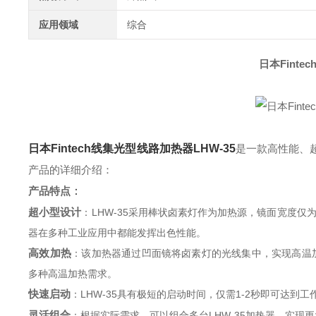
应用领域
综合
日本Finte
日本Fintech线集光型线路加热器LHW-35
是一款高性能、
产品的详细介绍：
产品特点
‌：
超小型设计
‌：LHW-35采用棒状卤素灯作为加热源，镜面宽度
器在多种工业应用中都能发挥出色性能。
高效加热
‌：该加热器通过凹面镜将卤素灯的光线集中，实现高温加
多种高温加热需求。
快速启动
‌：LHW-35具有极短的启动时间，仅需1-2秒即可达
灵活组合
‌：根据实际需求，可以组合多台LHW-35加热器，实