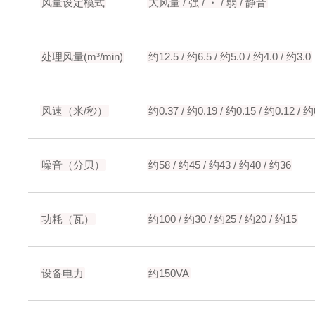
风量设定模式
大风量 / 强 / ・ / 弱 / 静音
处理风量(m³/min)
约12.5 / 约6.5 / 约5.0 / 约4.0 / 约3.0
风速（米/秒）
约0.37 / 约0.19 / 约0.15 / 约0.12 / 约
噪音（分贝）
约58 / 约45 / 约43 / 约40 / 约36
功耗（瓦）
约100 / 约30 / 约25 / 约20 / 约15
设备电力
约150VA