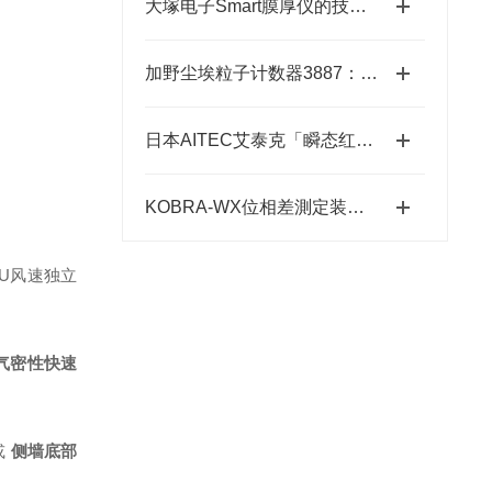
大塚电子Smart膜厚仪的技术特点与应用优势
加野尘埃粒子计数器3887：洁净环境监测的“眼睛”
日本AITEC艾泰克「瞬态红外脉冲加热模块」总代理
KOBRA-WX位相差測定装置：高精度光学相位测量的关键技术解析
FU风速独立
气密性快速
或
侧墙底部