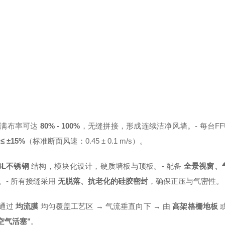
满布率可达
80% - 100%
，无缝拼接，形成连续洁净风墙。
- 每台F
 ±15%
（标准断面风速：0.45 ± 0.1 m/s）。
16L不锈钢
结构，模块化设计，硬质墙板与顶板。
- 配备
全景视窗、
。
- 所有接缝采用
无脱落、抗老化的硅胶密封
，确保正压与气密性。
 通过
均流膜
均匀覆盖工艺区 → 气流垂直向下 → 由
高架格栅地板
空气活塞"
。