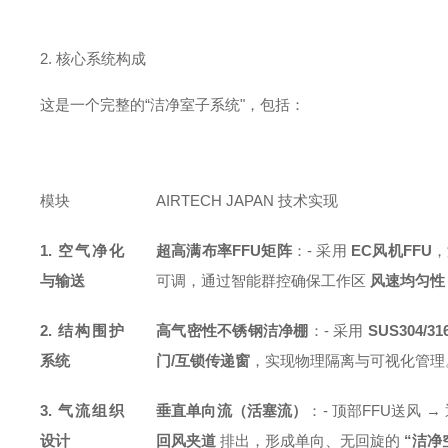
2. 核心系统构成
这是一个完整的“洁净室子系统"，包括：
模块
AIRTECH JAPAN 技术实现
1. 空气净化
超高满布率FFU矩阵
：
- 采用
EC风机FFU
，
与输送
可调，通过智能群控确保工作区
风速均匀性 ≤
2. 结构围护
高气密性不锈钢洁净棚
：
- 采用
SUS304/3
系统
门/互锁传递窗
，实现物理隔离与可视化管理
3. 气流组织
垂直单向流（活塞流）
：
- 顶部FFU送风 →
设计
回风夹道
排出，形成单向、无回旋的
“洁净