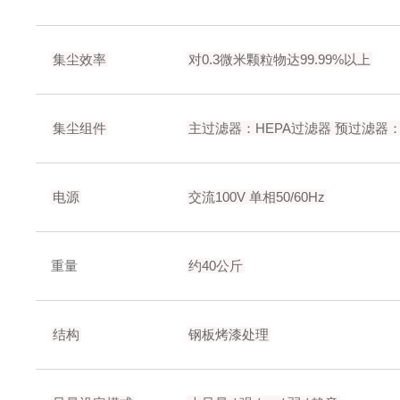
集尘效率
对0.3微米颗粒物达99.99%以上
集尘组件
主过滤器：HEPA过滤器
预过滤器
电源
交流100V 单相50/60Hz
重量
约40公斤
结构
钢板烤漆处理