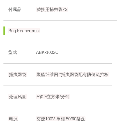
付属品
替换用捕虫袋×3
Bug Keeper mini
型式
ABK-1002C
捕虫网袋
聚酯纤维网
*捕虫网袋配有防倒流挡板
处理风量
约0.9立方米/分钟
电源
交流100V 单相 50/60赫兹