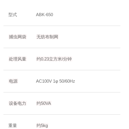
型式
ABK-650
捕虫网袋
无纺布制网
处理风量
约0.23立方米/分钟
电源
AC100V 1φ 50/60Hz
设备电力
约50VA
重量
约5kg