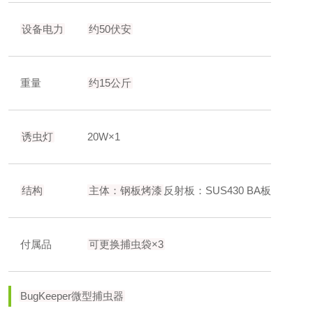
设备电力
约50伏安
重量
约15公斤
诱虫灯
20W×1
结构
主体：钢板烤漆
反射板：SUS430 BA板
付属品
可更换捕虫袋×3
BugKeeper微型捕虫器