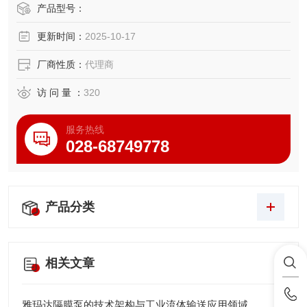
更短的循环时间，满足高速作业需求
产品型号：
免电池的马达单元，易于维护
更新时间：
2025-10-17
可拆卸的本体—控制器线缆，方便搬运及组装
厂商性质：
代理商
访 问 量 ：
320
服务热线
028-68749778
产品分类
相关文章
雅玛达隔膜泵的技术架构与工业流体输送应用领域