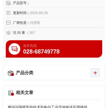
台面，吊顶和侧壁安装
产品型号：
提供 650 和 850 毫米臂长
更新时间：
2025-09-28
符合 ISO 清洁（ISO14644-1：2015）和 ESD 标准的型号
符合 IP54 和 IP65 冲洗/防尘标准的型号
厂商性质：
代理商
访 问 量 ：
367
服务热线
028-68749778
产品分类
相关文章
雅玛达隔膜泵的技术架构与工业流体输送应用领域