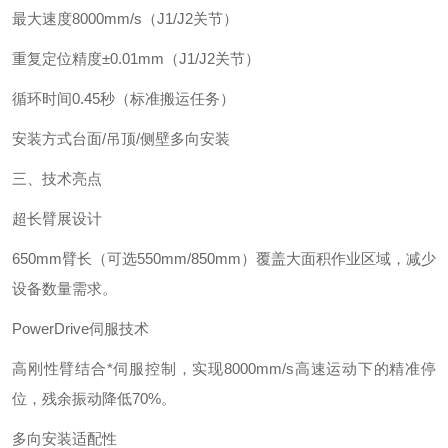
最大速度‌
8000mm/s（J1/J2关节）
重复定位精度‌
±0.01mm（J1/J2关节）
循环时间‌
0.45秒（标准搬运任务）
安装方式‌
台面/吊顶/侧壁多向安装
三、技术亮点‌
超长臂展设计‌
650mm臂长（可选550mm/850mm）覆盖大面积作业区域，减少
设备数量需求。
PowerDrive伺服技术‌
高刚性臂结合*伺服控制，实现8000mm/s高速运动下的精准停
位，残余振动降低70%。
多向安装适配性‌