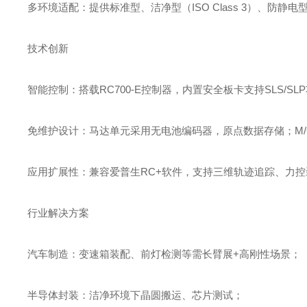
多环境适配‌：提供标准型、洁净型（ISO Class 3）、防
技术创新‌
智能控制‌：搭载RC700-E控制器，内置安全板卡支持SLS/S
免维护设计‌：马达单元采用无电池编码器，原点数据存储；M
应用扩展性‌：兼容爱普生RC+软件，支持三维轨迹追踪、力
行业解决方案‌
汽车制造‌：变速箱装配、前灯检测等需长臂展+高刚性场景；
半导体封装‌：洁净环境下晶圆搬运、芯片测试；