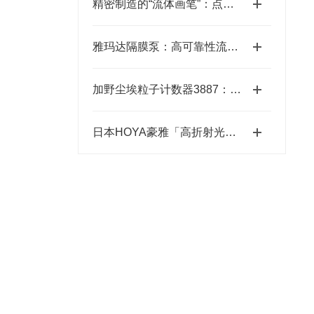
精密制造的“流体画笔”：点胶机技术全景解析
。
雅玛达隔膜泵：高可靠性流体输送的工业优选
加野尘埃粒子计数器3887：洁净环境监测的“眼睛”
日本HOYA豪雅「高折射光学引擎」—2.0超高清折射率-总代理藤田光学