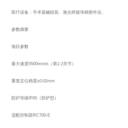
医疗设备‌：手术器械组装、激光焊接等精密作业。
参数摘要‌
项目
参数
最大速度
5500mm/s（第1-2关节）
重复定位精度
±0.02mm
防护等级
IP65（防护型）
适配控制器
RC700-E