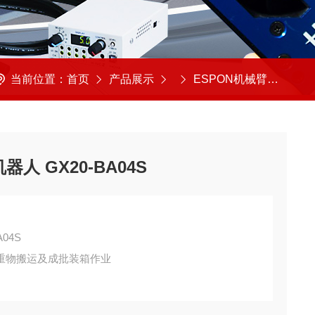
当前位置：
首页
产品展示
ESPON机械臂
ESP
器人 GX20-BA04S
04S
重物搬运及成批装箱作业
动