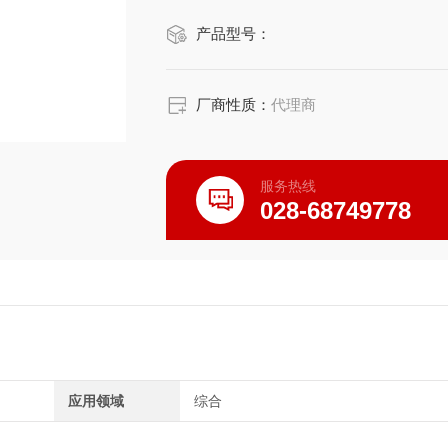
全新 RC700-E 控制器内置安全板卡
产品型号：
可选轴臂长：850mm、1000mm
标准型，洁净型&ESD，防护型多种型
厂商性质：
代理商
服务热线
028-68749778
应用领域
综合