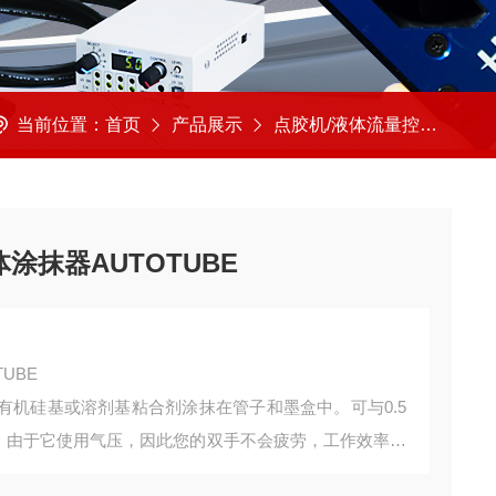
当前位置：
首页
产品展示
点胶机/液体流量控制
SA
体涂抹器AUTOTUBE
UBE
有机硅基或溶剂基粘合剂涂抹在管子和墨盒中。可与0.5
使用。由于它使用气压，因此您的双手不会疲劳，工作效率也
施用量。