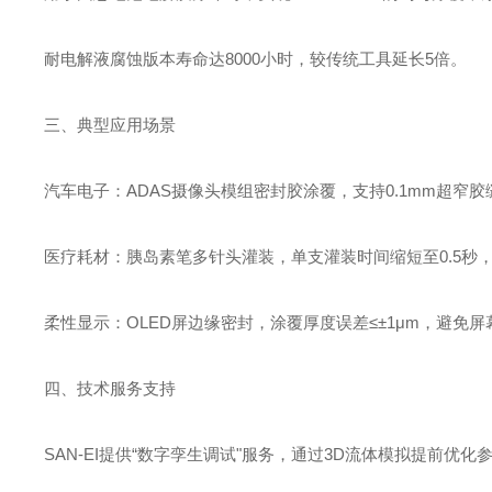
耐电解液腐蚀版本寿命达8000小时，较传统工具延长5倍。
三、典型应用场景‌
汽车电子‌：ADAS摄像头模组密封胶涂覆，支持0.1mm超窄
医疗耗材‌：胰岛素笔多针头灌装，单支灌装时间缩短至0.5秒，灌
柔性显示‌：OLED屏边缘密封，涂覆厚度误差≤±1μm，避免
四、技术服务支持‌
SAN-EI提供“数字孪生调试"服务，通过3D流体模拟提前优化