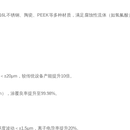
16L不锈钢、陶瓷、PEEK等多种材质，满足腐蚀性流体（如氢氟
差＜±20μm，较传统设备产能提升10倍。
），涂覆良率提升至99.98%。
度波动＜±1.5μm，离子电导率提升20%。