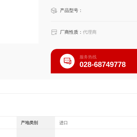
产品型号：
使用最小0.25mm喷嘴可实现高精度喷
出色的液体排水性
由于液体被挤出而不浪费，因此可以显
厂商性质：
代理商
可根据使用条件选
服务热线
028-68749778
产地类别
进口