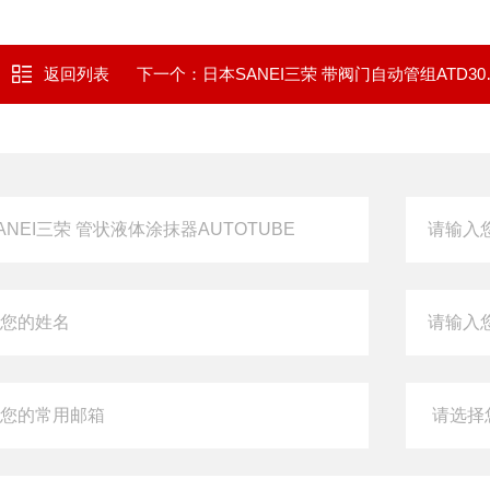
返回列表
下一个：
日本SANEI三荣 带阀门自动管组ATD300CV-DAV