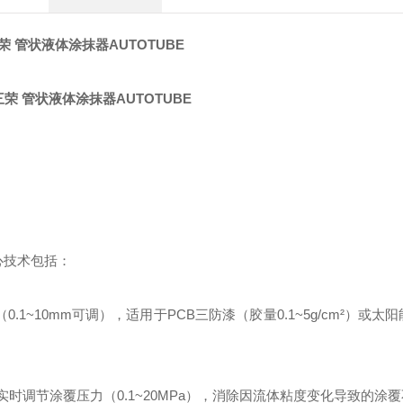
三荣 管状液体涂抹器AUTOTUBE
心技术包括：
1~10mm可调），适用于PCB三防漆（胶量0.1~5g/cm²）或太
实时调节涂覆压力（0.1~20MPa），消除因流体粘度变化导致的涂