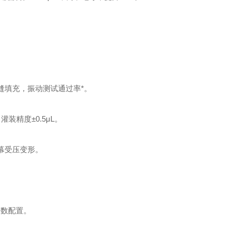
胶缝填充，振动测试通过率*。
装精度±0.5μL。
屏幕受压变形。
参数配置。