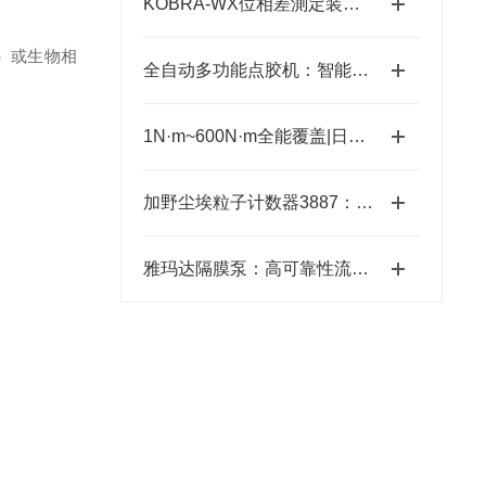
KOBRA-WX位相差測定装置技术原理：让“相位”变成“光强”
酸）或生物相
全自动多功能点胶机：智能制造中的精密“画师”
1N·m~600N·m全能覆盖|日本ESTIC艾斯迪克超宽扭矩弯头枪
加野尘埃粒子计数器3887：洁净环境监测的“眼睛”
雅玛达隔膜泵：高可靠性流体输送的工业优选