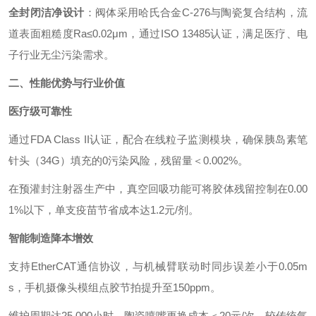
全封闭洁净设计
：阀体采用哈氏合金C-276与陶瓷复合结构，流
道表面粗糙度Ra≤0.02μm，通过ISO 13485认证，满足医疗、电
子行业无尘污染需求。
二、性能优势与行业价值
医疗级可靠性
通过FDA Class II认证，配合在线粒子监测模块，确保胰岛素笔
针头（34G）填充的0污染风险，残留量＜0.002%。
在预灌封注射器生产中，真空回吸功能可将胶体残留控制在0.00
1%以下，单支疫苗节省成本达1.2元/剂。
智能制造降本增效
支持EtherCAT通信协议，与机械臂联动时同步误差小于0.05m
s，手机摄像头模组点胶节拍提升至150ppm。
维护周期达25,000小时，陶瓷喷嘴更换成本＜20元/次，较传统气