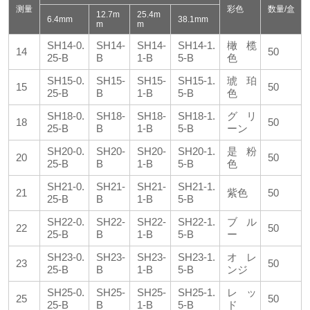
测量
彩色
数量/盒
12.7m
25.4m
6.4mm
38.1mm
m
m
SH14-0.
SH14-
SH14-
SH14-1.
橄榄
14
50
25-B
B
1-B
5-B
色
SH15-0.
SH15-
SH15-
SH15-1.
琥珀
15
50
25-B
B
1-B
5-B
色
SH18-0.
SH18-
SH18-
SH18-1.
グリ
18
50
25-B
B
1-B
5-B
ーン
SH20-0.
SH20-
SH20-
SH20-1.
是粉
20
50
25-B
B
1-B
5-B
色
SH21-0.
SH21-
SH21-
SH21-1.
21
紫色
50
25-B
B
1-B
5-B
SH22-0.
SH22-
SH22-
SH22-1.
ブル
22
50
25-B
B
1-B
5-B
ー
SH23-0.
SH23-
SH23-
SH23-1.
オレ
23
50
25-B
B
1-B
5-B
ンジ
SH25-0.
SH25-
SH25-
SH25-1.
レッ
25
50
25-B
B
1-B
5-B
ド