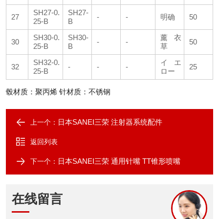
SH27-0.
SH27-
27
-
-
明确
50
25-B
B
SH30-0.
SH30-
薰衣
30
-
-
50
25-B
B
草
SH32-0.
イエ
32
-
-
-
25
25-B
ロー
毂材质：聚丙烯 针材质：不锈钢
日本SANEI三荣 注射器系统配件
上一个：
返回列表
日本SANEI三荣 通用针嘴 TT锥形喷嘴
下一个：
在线留言