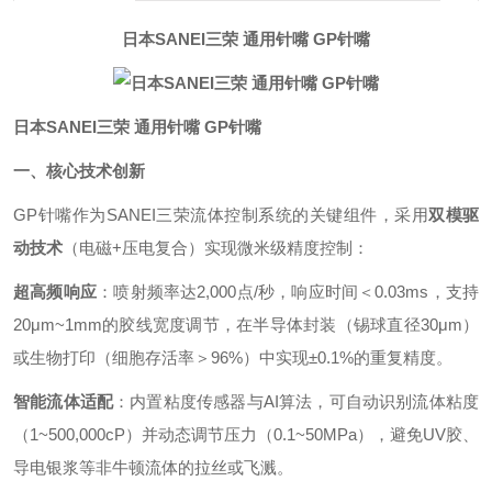
日本SANEI三荣 通用针嘴 GP针嘴
日本SANEI三荣 通用针嘴 GP针嘴
一、核心技术创新
GP针嘴作为SANEI三荣流体控制系统的关键组件，采用
双模驱
动技术
（电磁+压电复合）实现微米级精度控制：
超高频响应
：喷射频率达2,000点/秒，响应时间＜0.03ms，支持
20μm~1mm的胶线宽度调节，在半导体封装（锡球直径30μm）
或生物打印（细胞存活率＞96%）中实现±0.1%的重复精度。
智能流体适配
：内置粘度传感器与AI算法，可自动识别流体粘度
（1~500,000cP）并动态调节压力（0.1~50MPa），避免UV胶、
导电银浆等非牛顿流体的拉丝或飞溅。