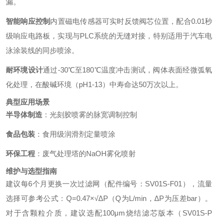
漏。
智能响应控制
内置磁电传感器可实时反馈阀芯位置，配合0.01秒
级响应电路板，实现与PLC系统的无缝对接，特别适用于汽车电
泳涂装线的同步喷涂。
耐环境设计
通过-30℃至180℃温度冲击测试，阀体表面经微弧氧
化处理，在酸碱环境（pH1-13）中寿命达50万次以上。
典型应用场景
半导体制造
：光刻胶喷雾的脉宽调制控制
食品包装
：食用级润滑剂定量喷涂
环保工程
：废气处理塔的NaOH雾化喷射
维护与选型指南
建议每6个月更换一次过滤网（配件编号：SV01S-F01），流量
选择可参考公式：Q=0.47×√ΔP（Q为L/min，ΔP为压差bar）。
对于含颗粒介质，建议选配100μm烧结滤芯版本（SV01S-P