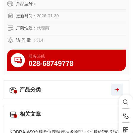
即使对于高达 30,000mPa·s 的高粘度材料也可以进行喷雾控
产品型号：
制
更新时间：
2026-01-30
与硅胶、UV 材料、环氧树脂和油脂等高粘度液体兼容。
实现高精度非接触喷涂并减少散射
厂商性质：
代理商
与控制器 SVC620S 一起使用
访 问 量 ：
314
服务热线
028-68749778
产品分类
相关文章
KOBRA-WX位相差測定装置技术原理：让“相位”变成“光强”