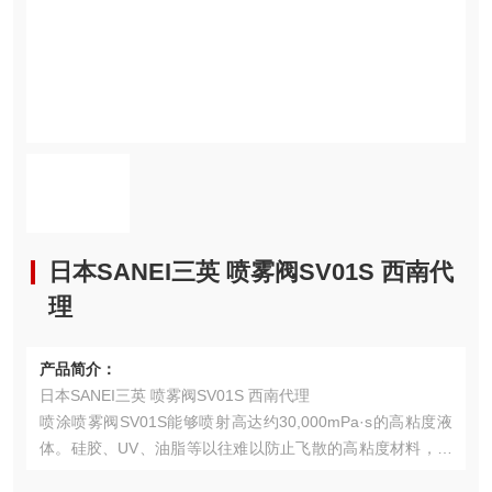
日本SANEI三英 喷雾阀SV01S 西南代
理
产品简介：
日本SANEI三英 喷雾阀SV01S 西南代理
喷涂喷雾阀SV01S能够喷射高达约30,000mPa·s的高粘度液
体。硅胶、UV、油脂等以往难以防止飞散的高粘度材料，现
在可以以非接触的方式应用于广泛的领域。