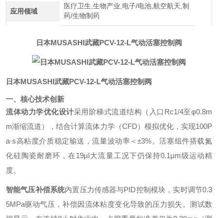
医疗卫生,生物产业,电子/电池,航空航天,制
应用领域
药/生物制药
日本MUSASHI武藏PCV-12-L气动活塞控制阀
日本MUSASHI武藏PCV-12-L气动活塞控制阀
一、核心技术创新
流体动力学优化设计
采用阶梯式流道结构（入口Rc1/4至φ0.8m
m渐缩流道），结合计算流体力学（CFD）模拟优化，实现100P
a·s高粘度介质稳定输送，流量波动率＜±3%。活塞组件搭载氮
化硅陶瓷耐磨环，在19μl大流量工况下仍保持0.1μm级运动精
度。
智能气压补偿系统
内置压力传感器与PID控制模块，实时调节0.3
5MPa驱动气压，补偿因流体粘度变化导致的压力损失。测试数