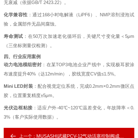
无衰减（依据GB/T 2423.22）。
化学兼容性
：通过168小时电解液（LiPF6）、NMP溶剂浸泡试
验，金属部件无晶间腐蚀。
寿命测试
：在50万次加速老化循环后，关键尺寸变化量＜5μm
（三坐标测量仪检测）。
四、行业应用案例
动力电池模组密封
：在某TOP3电池企业产线中，实现极耳胶涂
布速度提升40%（达12m/min），胶线宽度CV值≤1.5%。
Mini LED封装
：配合视觉定位系统，完成0.2mm×0.2mm微区点
胶，位置重复精度±5μm。
光伏边框粘接
：适应户外-40℃~120℃温差变化，年故障率＜0.
3%（客户实际使用数据）。
MUSASHI武藏PCV-12气动活塞控制阀成都代理
上一个：