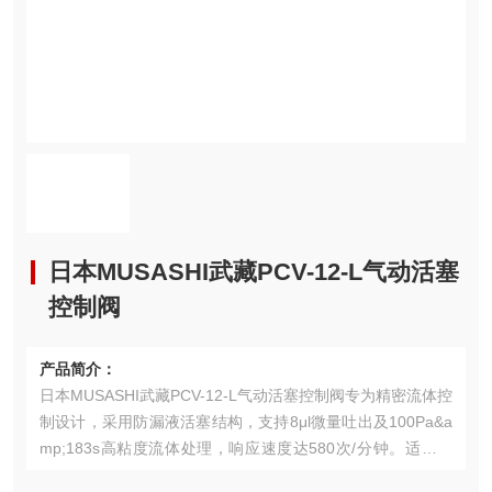
日本MUSASHI武藏PCV-12-L气动活塞
控制阀
产品简介：
日本MUSASHI武藏PCV-12-L气动活塞控制阀专为精密流体控
制设计，采用防漏液活塞结构，支持8μl微量吐出及100Pa&a
mp;183s高粘度流体处理，响应速度达580次/分钟。适配半
导体封装、新能源涂布等场景，轻量化机身可直接集成自动