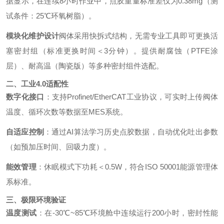
据显示，在连续8小时作业中，点胶重量标准差仅为0.38mg（测
试条件：25℃环氧树脂）。
模块化维护设计
阀体采用快拆式结构，无需专业工具即可更换活
塞密封组（标准更换时间＜3分钟）。提供耐腐蚀（PTFE涂
层）、耐高温（陶瓷版）等多种密封组件选配。
二、工业4.0适配性
数字化接口
：支持Profinet/EtherCAT工业协议，可实时上传阀体
温度、循环次数等数据至MES系统。
自适应控制
：通过AI算法学习历史点胶数据，自动优化吐出参数
（如预加压时间、回吸力度）。
能效管理
：休眠模式下功耗＜0.5W，符合ISO 50001能源管理体
系标准。
三、极限环境验证
温度测试
：在-30℃~85℃环境舱中连续运行200小时，密封性能