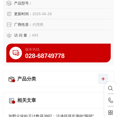
塞结构兼顾微量点胶（0.01ml）与大流量喷射（1500ml/mi
产品型号：
n），结合高刚性合金接液部件（耐腐蚀/耐磨损设计）全面适
更新时间：
2025-06-28
配低粘度溶剂至高粘度膏体（1-50,000cP）
厂商性质：
代理商
访 问 量 ：
493
服务热线
028-68749778
产品分类
相关文章
加野尘埃粒子计数器3887：洁净环境监测的“眼睛”