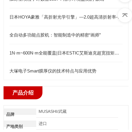
日本HOYA豪雅「高折射光学引擎」—2.0超高清折射率-总代理藤田光学
全自动多功能点胶机：智能制造中的精密“画师”
1N·m~600N·m全能覆盖|日本ESTIC艾斯迪克超宽扭矩弯头枪
大塚电子Smart膜厚仪的技术特点与应用优势
产品介绍
MUSASHI/武藏
品牌
进口
产地类别