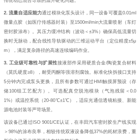
传统动态混合导致的温升硬化问题。
2. 流量自适应能力
通过模块化泵头设计，同一设备可覆盖0.01ml
微量点胶（如医疗传感器封装）至1500ml/min大流量喷射（车灯
密封胶涂布）。其压力缓冲结构（波动＜±3%）确保高低流量切
换时无脉动，配合线性导轨驱动的三维运动平台（定位精度±5μ
m），满足复杂路径的高速连续编码作业。
3. 工业级可靠性与扩展性
接液部件采用硬质合金/陶瓷复合材料
（莫氏硬度≥8），耐受丙酮等强溶剂腐蚀。标准化快拆接口支持
5分钟内完成泵头更换，且所有参数可通过HMI触摸屏预设（存
储100组工艺配方）。可选配真空脱泡模块（气泡残留＜0.0
1%）或温控系统（20-80℃±1℃），适应光通信透镜粘接、新能
源电池封装等严苛场景。
该设备已通过ISO 9001/CE认证，在丰田汽车密封胶生产线实现
＞98%的涂布良率，相较传统双液设备降低37%的耗材浪费，重